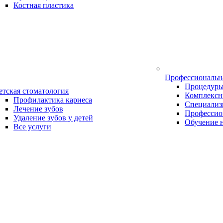
Костная пластика
Профессиональн
Процедур
етская стоматология
Комплексн
Профилактика кариеса
Специализ
Лечение зубов
Профессио
Удаление зубов у детей
Обучение 
Все услуги