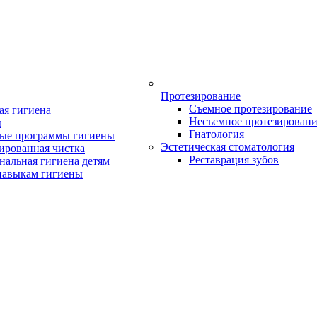
Протезирование
Съемное протезирование
ая гигиена
Несъемное протезирован
ы
Гнатология
ые программы гигиены
Эстетическая стоматология
ированная чистка
Реставрация зубов
нальная гигиена детям
навыкам гигиены