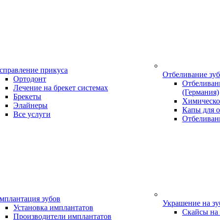
справление прикуса
Отбеливание зу
Ортодонт
Отбеливани
Лечение на брекет системах
(Германия)
Брекеты
Химическо
Элайнеры
Капы для о
Все услуги
Отбеливан
мплантация зубов
Украшение на з
Установка имплантатов
Скайсы на
Производители имплантатов