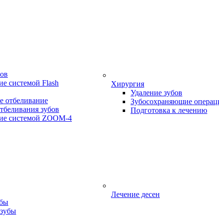
бов
е системой Flash
Хирургия
Удаление зубов
е отбеливание
Зубосохраняющие операц
тбеливания зубов
Подготовка к лечению
ие системой ZOOM-4
Лечение десен
убы
 зубы