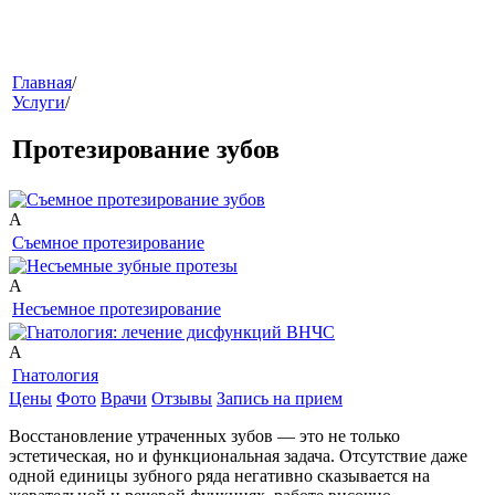
меню
Главная
/
Услуги
/
Протезирование зубов
A
Съемное протезирование
звонок
A
Несъемное протезирование
A
Гнатология
Цены
Фото
Врачи
Отзывы
Запись на прием
Восстановление утраченных зубов — это не только
эстетическая, но и функциональная задача. Отсутствие даже
клиники
одной единицы зубного ряда негативно сказывается на