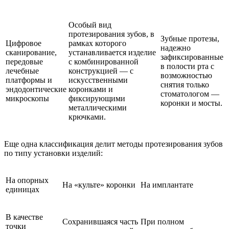
Особый вид
протезирования зубов, в
Зубные протезы,
Цифровое
рамках которого
надежно
сканирование,
устанавливается изделие
зафиксированные
передовые
с комбинированной
в полости рта с
лечебные
конструкцией — с
возможностью
платформы и
искусственными
снятия только
эндодонтические
коронками и
стоматологом —
микроскопы
фиксирующими
коронки и мосты.
металлическими
крючками.
Еще одна классификация делит методы протезирования зубов
по типу установки изделий:
На опорных
На «культе» коронки
На имплантате
единицах
В качестве
Сохранившаяся часть
При полном
точки