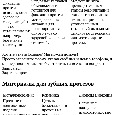
натуральных тканей
отсутствии зуба
фиксации
обтачивается и
предварительным
протеза
готовится для
этапом реабилитации
используются
фиксации протеза —
становится операция
здоровые
метод особенно
имплантации — на
соседние зубы
актуален для
установленный
— так
протезирования
титановый имплантат
устанавливают,
одного зуба со
фиксируются коронки
например,
здоровой корневой
или мостовидные
бюгельные
системой.
протезы.
конструкции.
Хотите узнать больше? Мы можем помочь!
Просто заполните форму, указав своё имя и номер телефона, и
мы перезвоним вам, чтобы ответить на все ваши вопросы
Записаться
Задать вопрос
Материалы для зубных протезов
Металлокерамика
Керамика
Диоксид циркония
Прочные и
Цельные
Вариант с
долговечные
безметалловые
наилучшей
изделия,
протезы из
износостойкостью
конструкция которых
прочного