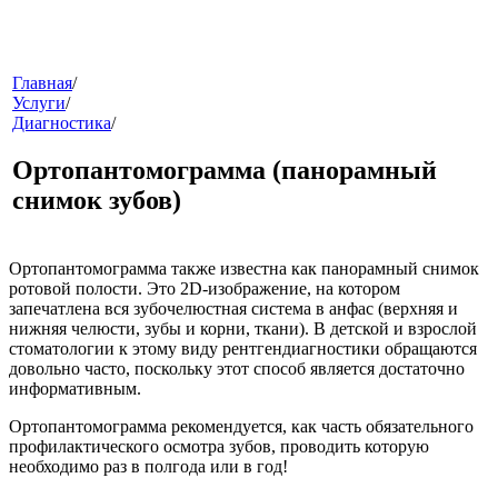
меню
Главная
/
Услуги
/
Диагностика
/
Ортопантомограмма (панорамный
снимок зубов)
Ортопантомограмма
также известна как панорамный снимок
звонок
ротовой полости. Это 2D-изображение, на котором
запечатлена вся зубочелюстная система в анфас (верхняя и
нижняя челюсти, зубы и корни, ткани). В детской и взрослой
стоматологии к этому виду рентгендиагностики обращаются
довольно часто, поскольку этот способ является достаточно
информативным.
Ортопантомограмма рекомендуется, как часть обязательного
профилактического осмотра зубов, проводить которую
необходимо раз в полгода или в год!
клиники