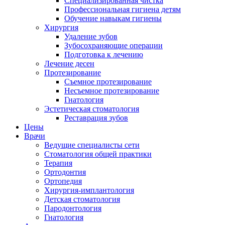
Специализированная чистка
Профессиональная гигиена детям
Обучение навыкам гигиены
Хирургия
Удаление зубов
Зубосохраняющие операции
Подготовка к лечению
Лечение десен
Протезирование
Съемное протезирование
Несъемное протезирование
Гнатология
Эстетическая стоматология
Реставрация зубов
Цены
Врачи
Ведущие специалисты сети
Стоматология общей практики
Терапия
Ортодонтия
Ортопедия
Хирургия-имплантология
Детская стоматология
Пародонтология
Гнатология