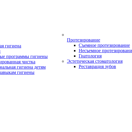
Протезирование
Съемное протезирование
ая гигиена
Несъемное протезирован
ы
Гнатология
ые программы гигиены
Эстетическая стоматология
ированная чистка
Реставрация зубов
нальная гигиена детям
навыкам гигиены