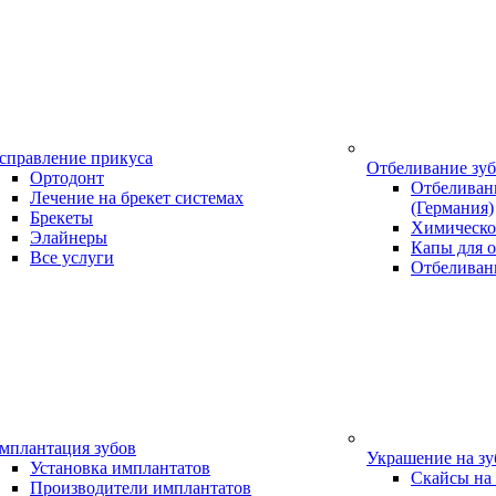
справление прикуса
Отбеливание зу
Ортодонт
Отбеливани
Лечение на брекет системах
(Германия)
Брекеты
Химическо
Элайнеры
Капы для о
Все услуги
Отбеливан
мплантация зубов
Украшение на з
Установка имплантатов
Скайсы на
Производители имплантатов