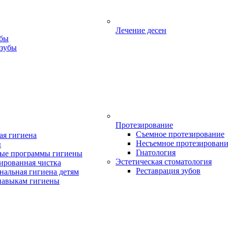
Лечение десен
убы
 зубы
Протезирование
Съемное протезирование
ая гигиена
Несъемное протезирован
ы
Гнатология
ые программы гигиены
Эстетическая стоматология
ированная чистка
Реставрация зубов
нальная гигиена детям
навыкам гигиены