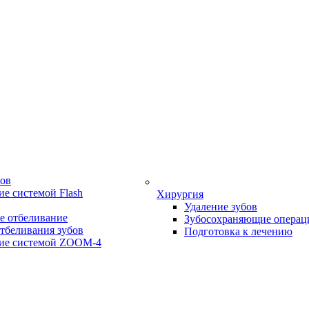
бов
е системой Flash
Хирургия
Удаление зубов
е отбеливание
Зубосохраняющие операц
тбеливания зубов
Подготовка к лечению
ие системой ZOOM-4