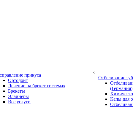
справление прикуса
Отбеливание зу
Ортодонт
Отбеливани
Лечение на брекет системах
(Германия)
Брекеты
Химическо
Элайнеры
Капы для о
Все услуги
Отбеливан