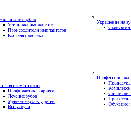
мплантация зубов
Украшение на з
Установка имплантатов
Скайсы на
Производители имплантатов
Костная пластика
Профессиональн
Процедур
етская стоматология
Комплексн
Профилактика кариеса
Специализ
Лечение зубов
Профессио
Удаление зубов у детей
Обучение 
Все услуги