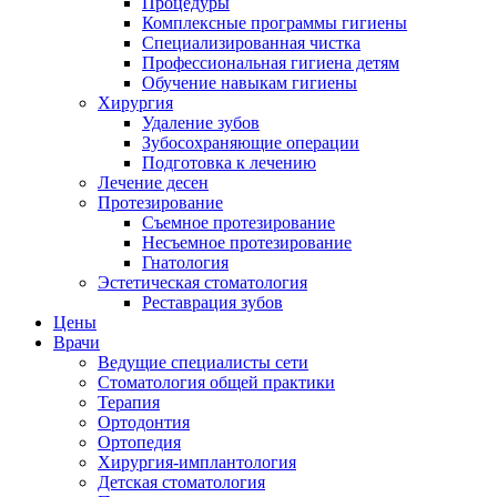
Процедуры
Комплексные программы гигиены
Специализированная чистка
Профессиональная гигиена детям
Обучение навыкам гигиены
Хирургия
Удаление зубов
Зубосохраняющие операции
Подготовка к лечению
Лечение десен
Протезирование
Съемное протезирование
Несъемное протезирование
Гнатология
Эстетическая стоматология
Реставрация зубов
Цены
Врачи
Ведущие специалисты сети
Стоматология общей практики
Терапия
Ортодонтия
Ортопедия
Хирургия-имплантология
Детская стоматология