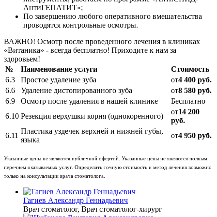
АнтиГЕПАТИТ»;
По завершению любого оперативного вмешательства
проводятся контрольные осмотры.
ВАЖНО! Осмотр после проведенного лечения в клиниках
«Витаника» - всегда бесплатно! Приходите к нам за
здоровьем!
№
Наименование услуги
Стоимость
6.3
Простое удаление зуба
от
4 400 руб.
6.6
Удаление дистопированного зуба
от
8 580 руб.
6.9
Осмотр после удаления в нашей клинике
Бесплатно
от
14 200
6.10
Резекция верхушки корня (однокоренного)
руб.
Пластика уздечек верхней и нижней губы,
6.11
от
4 950 руб.
языка
Указанные цены не являются публичной офертой. Указанные цены не являются полным
перечнем оказываемых услуг. Определить точную стоимость и метод лечения возможно
только на консультации врача стоматолога.
Гагиев Александр Геннадьевич
Врач стоматолог, Врач стоматолог-хирург