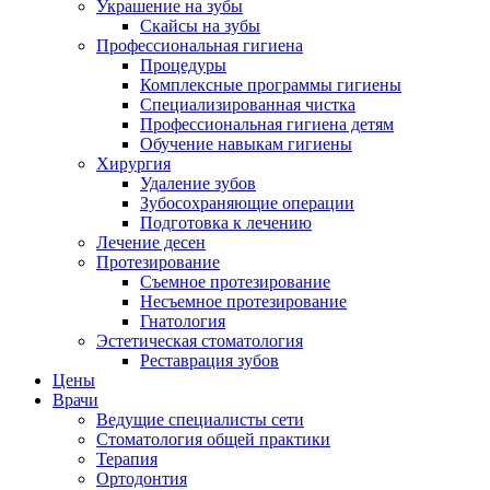
Украшение на зубы
Скайсы на зубы
Профессиональная гигиена
Процедуры
Комплексные программы гигиены
Специализированная чистка
Профессиональная гигиена детям
Обучение навыкам гигиены
Хирургия
Удаление зубов
Зубосохраняющие операции
Подготовка к лечению
Лечение десен
Протезирование
Съемное протезирование
Несъемное протезирование
Гнатология
Эстетическая стоматология
Реставрация зубов
Цены
Врачи
Ведущие специалисты сети
Стоматология общей практики
Терапия
Ортодонтия