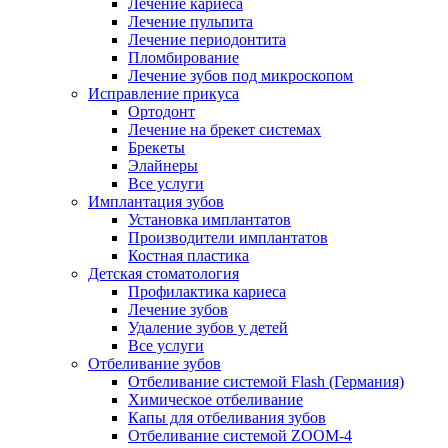
Лечение кариеса
Лечение пульпита
Лечение периодонтита
Пломбирование
Лечение зубов под микроскопом
Исправление прикуса
Ортодонт
Лечение на брекет системах
Брекеты
Элайнеры
Все услуги
Имплантация зубов
Установка имплантатов
Производители имплантатов
Костная пластика
Детская стоматология
Профилактика кариеса
Лечение зубов
Удаление зубов у детей
Все услуги
Отбеливание зубов
Отбеливание системой Flash (Германия)
Химическое отбеливание
Капы для отбеливания зубов
Отбеливание системой ZOOM-4