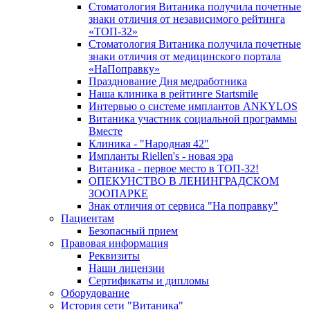
Стоматология Витаника получила почетные
знаки отличия от независимого рейтинга
«ТОП-32»
Стоматология Витаника получила почетные
знаки отличия от медицинского портала
«НаПоправку»
Празднование Дня медработника
Наша клиника в рейтинге Startsmile
Интервью о системе имплантов ANKYLOS
Витаника участник социальной программы
Вместе
Клиника - "Народная 42"
Импланты Riellen's - новая эра
Витаника - первое место в ТОП-32!
ОПЕКУНСТВО В ЛЕНИНГРАДСКОМ
ЗООПАРКЕ
Знак отличия от сервиса "На поправку"
Пациентам
Безопасный прием
Правовая информация
Реквизиты
Наши лицензии
Сертификаты и дипломы
Оборудование
История сети "Витаника"