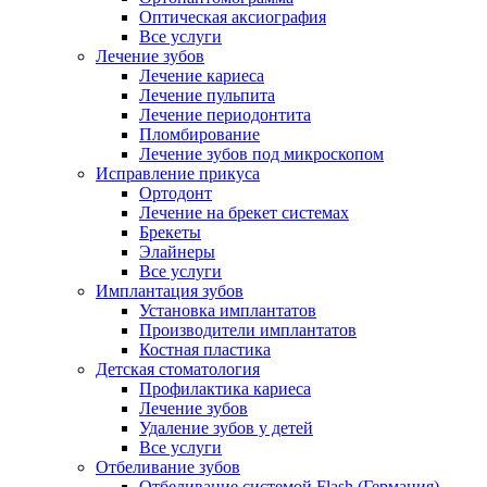
Оптическая аксиография
Все услуги
Лечение зубов
Лечение кариеса
Лечение пульпита
Лечение периодонтита
Пломбирование
Лечение зубов под микроскопом
Исправление прикуса
Ортодонт
Лечение на брекет системах
Брекеты
Элайнеры
Все услуги
Имплантация зубов
Установка имплантатов
Производители имплантатов
Костная пластика
Детская стоматология
Профилактика кариеса
Лечение зубов
Удаление зубов у детей
Все услуги
Отбеливание зубов
Отбеливание системой Flash (Германия)