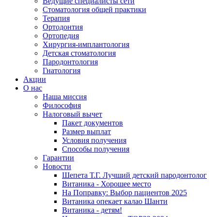
Ведущие специалисты сети
Стоматология общей практики
Терапия
Ортодонтия
Ортопедия
Хирургия-имплантология
Детская стоматология
Пародонтология
Гнатология
Акции
О нас
Наша миссия
Философия
Налоговый вычет
Пакет документов
Размер выплат
Условия получения
Способы получения
Гарантии
Новости
Шепета Т.Г. Лучший детский пародонтолог
Витаника - Хорошее место
На Поправку: Выбор пациентов 2025
Витаника опекает калао Шанти
Витаника - детям!