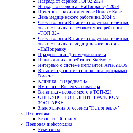
Награда от сервиса TOP32 2024
Награда от сервиса "НаПоправку" 2024
Почетные знаки отличия от Яндекс Карт
День медицинского работника 2024 г.
Стоматология Витаника получила почетные
знаки отличия от независимого рейтинга
«ТОП-32»
Стоматология Витаника получила почетные
знаки отличия от медицинского портала
«НаПоправку»
Празднование Дня медработника
Наша клиника в рейтинге Startsmile
Интервью о системе имплантов ANKYLOS
Витаника участник социальной программы
Вместе
Клиника - "Народная 42"
Импланты Riellen's - новая эра
Витаника - первое место в ТОП-32!
ОПЕКУНСТВО В ЛЕНИНГРАДСКОМ
ЗООПАРКЕ
Знак отличия от сервиса "На поправку"
Пациентам
Безопасный прием
Правовая информация
Реквизиты