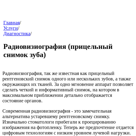
меню
Главная
/
Услуги
/
Диагностика
/
Радиовизиография (прицельный
снимок зуба)
Радиовизиография
, так же известная как прицельный
звонок
рентгеновский снимок одного или нескольких зубов, а также
окружающих их тканей. За одно мгновение аппарат позволяет
сделать четкий и информативный снимок, на котором в
максимальном приближении детально отображается
состояние органов.
Современная радиовизиография - это замечательная
альтернатива устаревшему рентгеновскому снимку.
Изначально стоматологи прибегали к проецированию
изображения на фотопленку. Теперь же предпочтение отдается
клиники
цифровым технологиям с низким уровнем лучевой нагрузки.