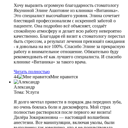
Хочу выразить огромную благодарность стоматологу
Якуниной Элине Ашотовне из клиники «Витаника».
Это специалист высочайшего уровня. Элина сочетает
блестящий профессионализм с искренней заботой о
пациенте. Она подробно всё объясняет, создаёт
спокойную атмосферу и делает всю работу невероятно
качественно. Благодаря ей визит к стоматологу перестал
быть стрессом, а результат лечения превзошёл ожидания
- я довольна на все 100%. Спасибо Элине за прекрасную
работу и внимательное отношение. Обязательно буду
рекомендовать её как лучшего специалиста. И спасибо
клинике «Витаника» за такого врача.
Читать полностью
44
Мне нравится
Александр
Тема: Услуги
Я долго мечтал привести в порядок два передних зуба,
но очень боялась боли и дискомфорта. Мой страх
полностью растворился после первого же визита!
Дилёра Зокиржоновна — настоящий волшебник
анестезии. Все манипуляции, включая уколы, были
выполнены так ювелирно, что я не почувствовала