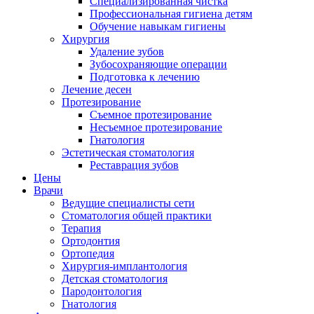
Специализированная чистка
Профессиональная гигиена детям
Обучение навыкам гигиены
Хирургия
Удаление зубов
Зубосохраняющие операции
Подготовка к лечению
Лечение десен
Протезирование
Съемное протезирование
Несъемное протезирование
Гнатология
Эстетическая стоматология
Реставрация зубов
Цены
Врачи
Ведущие специалисты сети
Стоматология общей практики
Терапия
Ортодонтия
Ортопедия
Хирургия-имплантология
Детская стоматология
Пародонтология
Гнатология