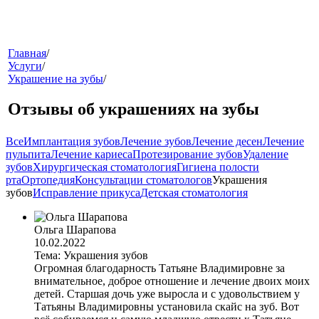
меню
Главная
/
Услуги
/
Украшение на зубы
/
Отзывы об украшениях на зубы
Все
Имплантация зубов
Лечение зубов
Лечение десен
Лечение
пульпита
Лечение кариеса
Протезирование зубов
Удаление
зубов
Хирургическая стоматология
Гигиена полости
рта
Ортопедия
Консультации стоматологов
Украшения
звонок
зубов
Исправление прикуса
Детская стоматология
Ольга Шарапова
10.02.2022
Тема: Украшения зубов
Огромная благодарность Татьяне Владимировне за
внимательное, доброе отношение и лечение двоих моих
детей. Старшая дочь уже выросла и с удовольствием у
клиники
Татьяны Владимировны установила скайс на зуб. Вот