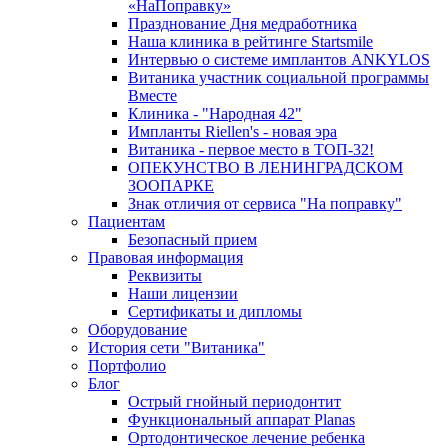
«НаПоправку»
Празднование Дня медработника
Наша клиника в рейтинге Startsmile
Интервью о системе имплантов ANKYLOS
Витаника участник социальной программы
Вместе
Клиника - "Народная 42"
Импланты Riellen's - новая эра
Витаника - первое место в ТОП-32!
ОПЕКУНСТВО В ЛЕНИНГРАДСКОМ
ЗООПАРКЕ
Знак отличия от сервиса "На поправку"
Пациентам
Безопасный прием
Правовая информация
Реквизиты
Наши лицензии
Сертификаты и дипломы
Оборудование
История сети "Витаника"
Портфолио
Блог
Острый гнойный периодонтит
Функциональный аппарат Planas
Ортодонтическое лечение ребенка