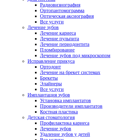
Радиовизиография
Ортопантомограмма
Оптическая аксиография
Все услуги
Лечение зубов
Лечение кариеса
Лечение пульпита
Лечение периодонтита
Пломбирование
Лечение зубов под микроскопом
Исправление прикуса
Ортодонт
Лечение на брекет системах
Брекеты
Элайнеры
Все услуги
Имплантация зубов
Установка имплантатов
Производители имплантатов
Костная пластика
Детская стоматология
Профилактика кариеса
Лечение зубов
Удаление зубов у детей
Все услуги