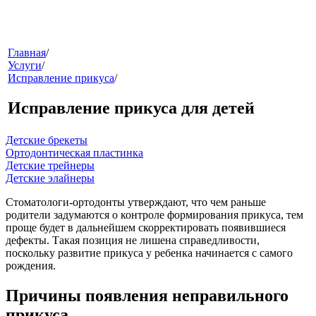
меню
Главная
/
Услуги
/
Исправление прикуса
/
Исправление прикуса для детей
Детские брекеты
Ортодонтическая пластинка
Детские трейнеры
Детские элайнеры
звонок
Стоматологи-ортодонты утверждают, что чем раньше
родители задумаются о контроле формирования прикуса, тем
проще будет в дальнейшем скорректировать появившиеся
дефекты. Такая позиция не лишена справедливости,
поскольку развитие прикуса у ребенка начинается с самого
рождения.
Причины появления неправильного
клиники
прикуса