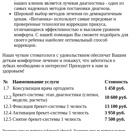
наших клиник является лучевая диагностика - один из
самых надежных методов постановки диагноза.
Широкий выбор методов лечения по демократичным
ценам. «Витаника» использует самые передовые и
проверенные технологии коррекции прикуса,
отличающиеся эффективностью и высоким уровнем
комфорта. С нашей помощью Вы сможете подобрать для
своего ребенка наиболее оптимальный способ
коррекции.
Наши чуткие стоматологи с удовольствием обеспечат Вашим
деткам комфортное лечение и покажут, что заботиться о
зубках необходимо и интересно! Приходите к нам за
здоровьем!
№
Наименование услуги
Стоимость
1.7
Консультация врача ортодонта
1 450 руб.
Брекет-система: этап диагностики (слепки,
12.2
10 600 руб.
модели, расчеты)
12.3
Фиксация брекет-системы 1 челюсть
13 100 руб.
12.4
Активация брекет-системы 1 челюсть
3 950 руб.
12.5
Снятие брекет-системы 1 челюсть
7 500 руб.
Указанные цены не являются публичной офертой. Указанные цены не являются полным