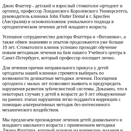
Джон Флаттер - детский и взрослый стоматолог-ортодонт и
ортопед, профессор Лондонского Королевского Университета,
руководитель клиники John Flutter Dental в г. Брисбен
(Австралия) и основоположник уникального подхода в
ортодонтическом лечении детей младшего возраста.
Успешное сотрудничество доктора Флаттера и «Витаники», а
также обмен знаниями и опытом продолжаются уже больше
10 лет. Стоматологи клиник успешно проходят обучение
новым методикам лечения на базе нашего Учебного центра в
Санкт-Петербурге, который профессор посещает лично.
Для лечения причин неправильного прикуса у детей
ортодонты нашей клиники стремятся выбирать по
возможности деликатные методики лечения. Посещения
ортодонта с малых лет позволяют выявить и предупредить
нарушения развития зубочелюстной системы. Доказано, что в
некоторых случаях у детей в возрасте до 9 лет обнаруженные
на ранних этапах нарушения легко поддаются коррекции с
помощью альтернативных методик без интенсивного
механического воздействия.
Мы предлагаем прохождение лечения детей дошкольного и
младшего школьного возраста с применением методики
Джона Флаттера, который основан на коррекции дыхания и