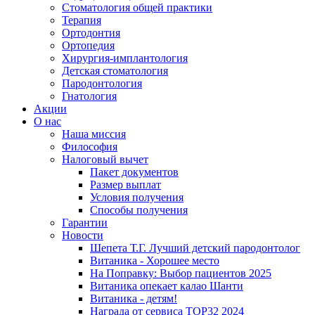
Стоматология общей практики
Терапия
Ортодонтия
Ортопедия
Хирургия-имплантология
Детская стоматология
Пародонтология
Гнатология
Акции
О нас
Наша миссия
Философия
Налоговый вычет
Пакет документов
Размер выплат
Условия получения
Способы получения
Гарантии
Новости
Шепета Т.Г. Лучший детский пародонтолог
Витаника - Хорошее место
На Поправку: Выбор пациентов 2025
Витаника опекает калао Шанти
Витаника - детям!
Награда от сервиса TOP32 2024