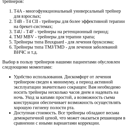
трейнеров:
T4A
- многофункциональный универсальный трейнер
для взрослых;
T4B - T4 CII
- трейнеры для более эффективной терапии
на брекет-системах;
T4U - T4F
- трейнеры на ретенционный период;
TMJ MBV
- трейнеры для терапии храпа;
Трейнеры типа Bruxguard
- для лечения бруксизма;
Трейнеры типа TMJ/TMD
- для лечения заболеваний
ВНЧС и т.д.
Выбор в пользу трейнеров нашими пациентами обусловлен
следующими моментами:
Удобство использования.
Дискомфорт от лечения
трейнером сведен к минимуму, а период активной
эксплуатации значительно сокращен: Вам необходимо
носить трейнеры несколько часов днем и надевать на
ночь. Уход за капами простой, а возможность съема
конструкции обеспечивает возможность осуществлять
хорошую гигиену полости рта.
Доступная стоимость.
Все трейнеры обладают весьма
демократичной ценой, что может оказаться решающим в
сравнении с иными вариантами коррекции.