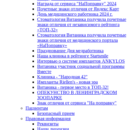
Награда от сервиса "НаПоправку" 2024
Почетные знаки отличия от Яндекс Карт
День медицинского работника 2024 г.
Стоматология Витаника получила почетные
знаки отличия от независимого рейтинга
«ТОП-32»
Стоматология Витаника получила почетные
знаки отличия от медицинского портала
«НаПоправку»
Празднование Дня медработника
Наша клиника в рейтинге Startsmile
Интервью о системе имплантов ANKYLOS
Витаника участник социальной программы
Вместе
Клиника - "Народная 42"
Импланты Riellen's - новая эра
Витаника - первое место в ТОП-32!
ОПЕКУНСТВО В ЛЕНИНГРАДСКОМ
ЗООПАРКЕ
Знак отличия от сервиса "На поправку"
Пациентам
Безопасный прием
Правовая информация
Реквизиты
Наши лицензии