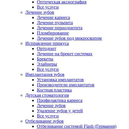
Оптическая аксиография
Все услуги
Лечение зубов
Лечение кариеса
Лечение пульпита
Лечение периодонтита
Пломбирование
Лечение зубов под микроскопом
Исправление прикуса
Ортодонт
Лечение на брекет системах
Брекеты
Элайнеры
Все услуги
Имплантация зубов
Установка имплантатов
Производители имплантатов
Костная пластика
Детская стоматология
Профилактика кариеса
Лечение зубов
Удаление зубов у детей
Все услуги
Отбеливание зубов
Отбеливание системой Flash (Германия)