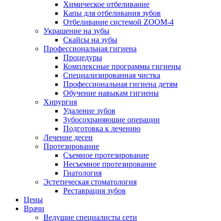
Химическое отбеливание
Капы для отбеливания зубов
Отбеливание системой ZOOM-4
Украшение на зубы
Скайсы на зубы
Профессиональная гигиена
Процедуры
Комплексные программы гигиены
Специализированная чистка
Профессиональная гигиена детям
Обучение навыкам гигиены
Хирургия
Удаление зубов
Зубосохраняющие операции
Подготовка к лечению
Лечение десен
Протезирование
Съемное протезирование
Несъемное протезирование
Гнатология
Эстетическая стоматология
Реставрация зубов
Цены
Врачи
Ведущие специалисты сети