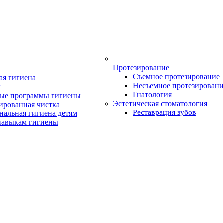
Протезирование
Съемное протезирование
ая гигиена
Несъемное протезирован
ы
Гнатология
ые программы гигиены
Эстетическая стоматология
ированная чистка
Реставрация зубов
нальная гигиена детям
навыкам гигиены