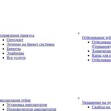
справление прикуса
Отбеливание зу
Ортодонт
Отбеливани
Лечение на брекет системах
(Германия)
Брекеты
Химическо
Элайнеры
Капы для о
Все услуги
Отбеливан
мплантация зубов
Украшение на з
Установка имплантатов
Скайсы на
Производители имплантатов