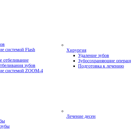
бов
е системой Flash
Хирургия
Удаление зубов
е отбеливание
Зубосохраняющие операц
тбеливания зубов
Подготовка к лечению
ие системой ZOOM-4
Лечение десен
убы
 зубы