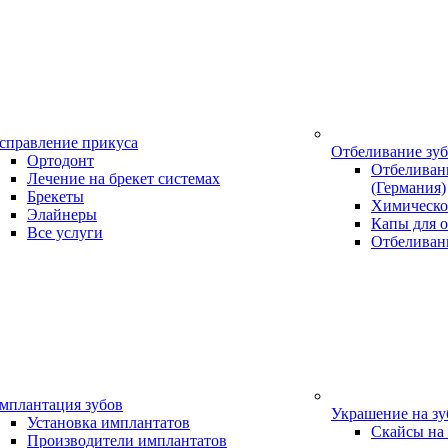
справление прикуса
Отбеливание зу
Ортодонт
Отбеливани
Лечение на брекет системах
(Германия)
Брекеты
Химическо
Элайнеры
Капы для о
Все услуги
Отбеливан
мплантация зубов
Украшение на з
Установка имплантатов
Скайсы на
Производители имплантатов