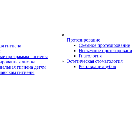
Протезирование
Съемное протезирование
ая гигиена
Несъемное протезирован
ы
Гнатология
ые программы гигиены
Эстетическая стоматология
ированная чистка
Реставрация зубов
нальная гигиена детям
навыкам гигиены