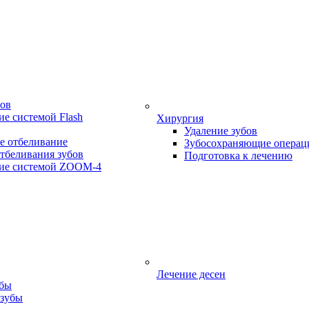
бов
е системой Flash
Хирургия
Удаление зубов
е отбеливание
Зубосохраняющие операц
тбеливания зубов
Подготовка к лечению
ие системой ZOOM-4
Лечение десен
убы
 зубы