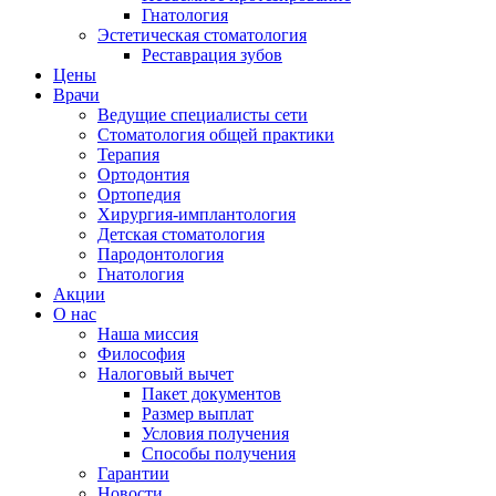
Гнатология
Эстетическая стоматология
Реставрация зубов
Цены
Врачи
Ведущие специалисты сети
Стоматология общей практики
Терапия
Ортодонтия
Ортопедия
Хирургия-имплантология
Детская стоматология
Пародонтология
Гнатология
Акции
О нас
Наша миссия
Философия
Налоговый вычет
Пакет документов
Размер выплат
Условия получения
Способы получения
Гарантии
Новости