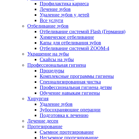
Профилактика кариеса
Лечение зубов
Удаление зубов у детей
Все услуги
Отбеливание зубов
Отбеливание системой Flash (Германия)
Химическое отбеливание
Капы для отбеливания зубов
Отбеливание системой ZOOM-4
Украшение на зубы
Скайсы на зубы
Профессиональная гигиена
Процедуры
Комплексные программы гигиены
Специализированная чистка
Профессиональная гигиена детям
Обучение навыкам гигиены
Хирургия
Удаление зубов
Зубосохраняющие операции
Подготовка к лечению
Лечение десен
Протезирование
Съемное протезирование
Несъемное протезирование