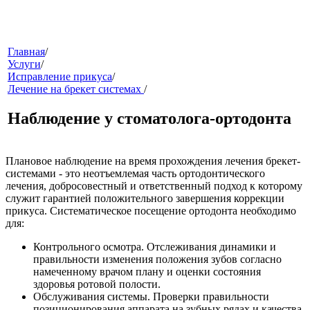
меню
Главная
/
Услуги
/
Исправление прикуса
/
Лечение на брекет системах
/
Наблюдение у стоматолога-ортодонта
Плановое наблюдение на время прохождения лечения брекет-
системами - это неотъемлемая часть ортодонтического
звонок
лечения, добросовестный и ответственный подход к которому
служит гарантией положительного завершения коррекции
прикуса. Систематическое посещение ортодонта необходимо
для:
Контрольного осмотра. Отслеживания динамики и
правильности изменения положения зубов согласно
намеченному врачом плану и оценки состояния
здоровья ротовой полости.
Обслуживания системы. Проверки правильности
клиники
позиционирования аппарата на зубных рядах и качества