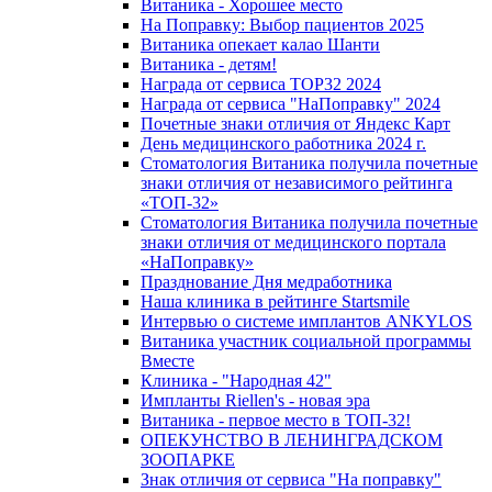
Витаника - Хорошее место
На Поправку: Выбор пациентов 2025
Витаника опекает калао Шанти
Витаника - детям!
Награда от сервиса TOP32 2024
Награда от сервиса "НаПоправку" 2024
Почетные знаки отличия от Яндекс Карт
День медицинского работника 2024 г.
Стоматология Витаника получила почетные
знаки отличия от независимого рейтинга
«ТОП-32»
Стоматология Витаника получила почетные
знаки отличия от медицинского портала
«НаПоправку»
Празднование Дня медработника
Наша клиника в рейтинге Startsmile
Интервью о системе имплантов ANKYLOS
Витаника участник социальной программы
Вместе
Клиника - "Народная 42"
Импланты Riellen's - новая эра
Витаника - первое место в ТОП-32!
ОПЕКУНСТВО В ЛЕНИНГРАДСКОМ
ЗООПАРКЕ
Знак отличия от сервиса "На поправку"