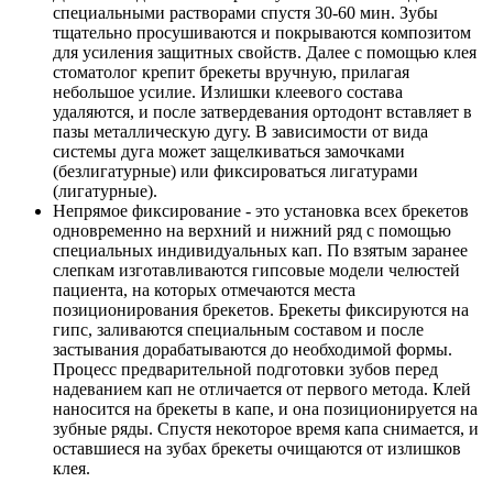
специальными растворами спустя 30-60 мин. Зубы
тщательно просушиваются и покрываются композитом
для усиления защитных свойств. Далее с помощью клея
стоматолог крепит брекеты вручную, прилагая
небольшое усилие. Излишки клеевого состава
удаляются, и после затвердевания ортодонт вставляет в
пазы металлическую дугу. В зависимости от вида
системы дуга может защелкиваться замочками
(безлигатурные) или фиксироваться лигатурами
(лигатурные).
Непрямое фиксирование
- это установка всех брекетов
одновременно на верхний и нижний ряд с помощью
специальных индивидуальных кап. По взятым заранее
слепкам изготавливаются гипсовые модели челюстей
пациента, на которых отмечаются места
позиционирования брекетов. Брекеты фиксируются на
гипс, заливаются специальным составом и после
застывания дорабатываются до необходимой формы.
Процесс предварительной подготовки зубов перед
надеванием кап не отличается от первого метода. Клей
наносится на брекеты в капе, и она позиционируется на
зубные ряды. Спустя некоторое время капа снимается, и
оставшиеся на зубах брекеты очищаются от излишков
клея.