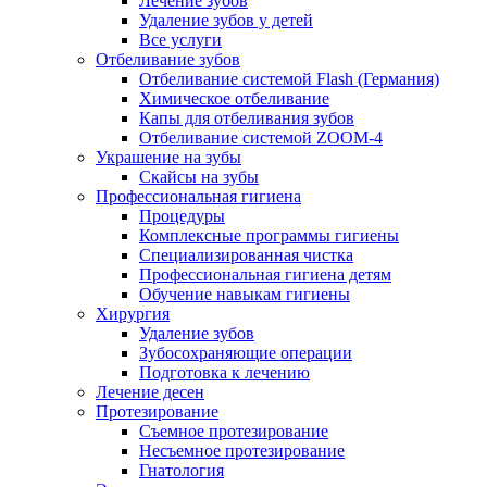
Лечение зубов
Удаление зубов у детей
Все услуги
Отбеливание зубов
Отбеливание системой Flash (Германия)
Химическое отбеливание
Капы для отбеливания зубов
Отбеливание системой ZOOM-4
Украшение на зубы
Скайсы на зубы
Профессиональная гигиена
Процедуры
Комплексные программы гигиены
Специализированная чистка
Профессиональная гигиена детям
Обучение навыкам гигиены
Хирургия
Удаление зубов
Зубосохраняющие операции
Подготовка к лечению
Лечение десен
Протезирование
Съемное протезирование
Несъемное протезирование
Гнатология