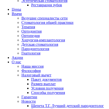
Эстетическая стоматология
Реставрация зубов
Цены
Врачи
Ведущие специалисты сети
Стоматология общей практики
Терапия
Ортодонтия
Ортопедия
Хирургия-имплантология
Детская стоматология
Пародонтология
Гнатология
Акции
О нас
Наша миссия
Философия
Налоговый вычет
Пакет документов
Размер выплат
Условия получения
Способы получения
Гарантии
Новости
Шепета Т.Г. Лучший детский пародонтолог