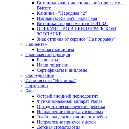
Витаника участник социальной программы
Вместе
Клиника - "Народная 42"
Импланты Riellen's - новая эра
Витаника - первое место в ТОП-32!
ОПЕКУНСТВО В ЛЕНИНГРАДСКОМ
ЗООПАРКЕ
Знак отличия от сервиса "На поправку"
Пациентам
Безопасный прием
Правовая информация
Реквизиты
Наши лицензии
Сертификаты и дипломы
Оборудование
История сети "Витаника"
Портфолио
Блог
Острый гнойный периодонтит
Функциональный аппарат Planas
Ортодонтическое лечение ребенка
Исправление прикуса у взрослых
Элайнеры для выравнивания зубов
Исправление прикуса у детей
Детская стоматология