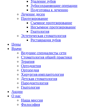
Удаление зубов
Зубосохраняющие операции
Подготовка к лечению
Лечение десен
Протезирование
Съемное протезирование
Несъемное протезирование
Гнатология
Эстетическая стоматология
Реставрация зубов
Цены
Врачи
Ведущие специалисты сети
Стоматология общей практики
Терапия
Ортодонтия
Ортопедия
Хирургия-имплантология
Детская стоматология
Пародонтология
Гнатология
Акции
О нас
Наша миссия
Философия