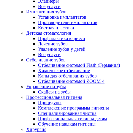
Элайнеры
Все услуги
Имплантация зубов
Установка имплантатов
Производители имплантатов
Костная пластика
Детская стоматология
Профилактика кариеса
Лечение зубов
Удаление зубов у детей
Все услуги
Отбеливание зубов
Отбеливание системой Flash (Германия)
Химическое отбеливание
Капы для отбеливания зубов
Отбеливание системой ZOOM-4
Украшение на зубы
Скайсы на зубы
Профессиональная гигиена
Процедуры
Комплексные программы гигиены
Специализированная чистка
Профессиональная гигиена детям
Обучение навыкам гигиены
Хирургия