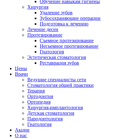
Обучение навыкам гигиены
Хирургия
Удаление зубов
Зубосохраняющие операции
Подготовка к лечению
Лечение десен
Протезирование
Съемное протезирование
Несъемное протезирование
Гнатология
Эстетическая стоматология
Реставрация зубов
Цены
Врачи
Ведущие специалисты сети
Стоматология общей практики
Терапия
Ортодонтия
Ортопедия
Хирургия-имплантология
Детская стоматология
Пародонтология
Гнатология
Акции
О нас