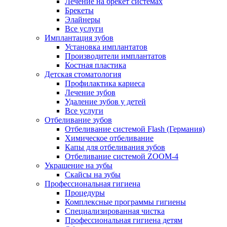
Лечение на брекет системах
Брекеты
Элайнеры
Все услуги
Имплантация зубов
Установка имплантатов
Производители имплантатов
Костная пластика
Детская стоматология
Профилактика кариеса
Лечение зубов
Удаление зубов у детей
Все услуги
Отбеливание зубов
Отбеливание системой Flash (Германия)
Химическое отбеливание
Капы для отбеливания зубов
Отбеливание системой ZOOM-4
Украшение на зубы
Скайсы на зубы
Профессиональная гигиена
Процедуры
Комплексные программы гигиены
Специализированная чистка
Профессиональная гигиена детям