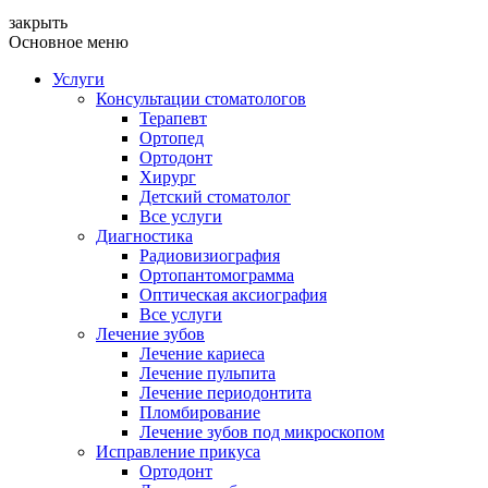
закрыть
Основное меню
Услуги
Консультации стоматологов
Терапевт
Ортопед
Ортодонт
Хирург
Детский стоматолог
Все услуги
Диагностика
Радиовизиография
Ортопантомограмма
Оптическая аксиография
Все услуги
Лечение зубов
Лечение кариеса
Лечение пульпита
Лечение периодонтита
Пломбирование
Лечение зубов под микроскопом
Исправление прикуса
Ортодонт