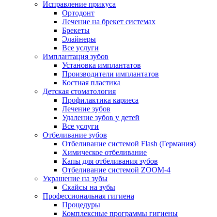
Исправление прикуса
Ортодонт
Лечение на брекет системах
Брекеты
Элайнеры
Все услуги
Имплантация зубов
Установка имплантатов
Производители имплантатов
Костная пластика
Детская стоматология
Профилактика кариеса
Лечение зубов
Удаление зубов у детей
Все услуги
Отбеливание зубов
Отбеливание системой Flash (Германия)
Химическое отбеливание
Капы для отбеливания зубов
Отбеливание системой ZOOM-4
Украшение на зубы
Скайсы на зубы
Профессиональная гигиена
Процедуры
Комплексные программы гигиены