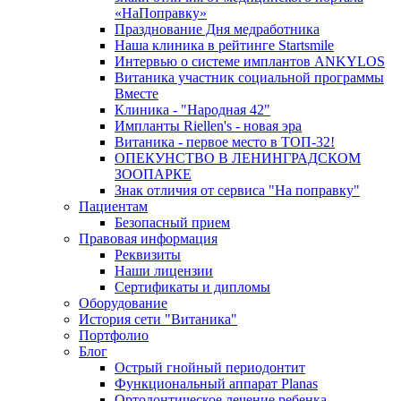
«НаПоправку»
Празднование Дня медработника
Наша клиника в рейтинге Startsmile
Интервью о системе имплантов ANKYLOS
Витаника участник социальной программы
Вместе
Клиника - "Народная 42"
Импланты Riellen's - новая эра
Витаника - первое место в ТОП-32!
ОПЕКУНСТВО В ЛЕНИНГРАДСКОМ
ЗООПАРКЕ
Знак отличия от сервиса "На поправку"
Пациентам
Безопасный прием
Правовая информация
Реквизиты
Наши лицензии
Сертификаты и дипломы
Оборудование
История сети "Витаника"
Портфолио
Блог
Острый гнойный периодонтит
Функциональный аппарат Planas
Ортодонтическое лечение ребенка