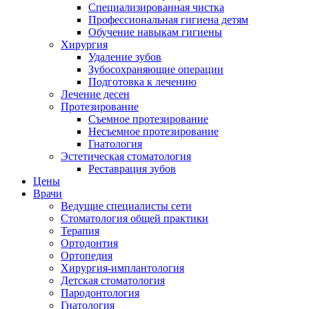
Специализированная чистка
Профессиональная гигиена детям
Обучение навыкам гигиены
Хирургия
Удаление зубов
Зубосохраняющие операции
Подготовка к лечению
Лечение десен
Протезирование
Съемное протезирование
Несъемное протезирование
Гнатология
Эстетическая стоматология
Реставрация зубов
Цены
Врачи
Ведущие специалисты сети
Стоматология общей практики
Терапия
Ортодонтия
Ортопедия
Хирургия-имплантология
Детская стоматология
Пародонтология
Гнатология