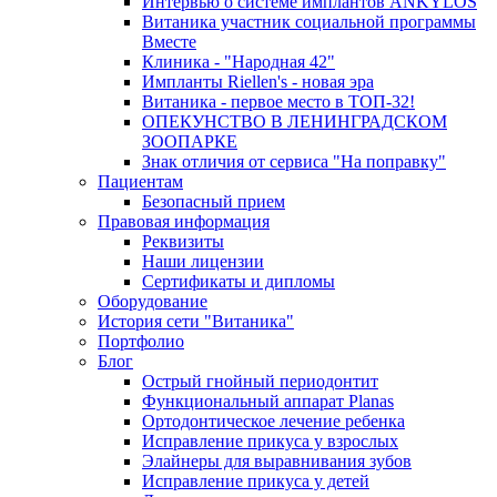
Интервью о системе имплантов ANKYLOS
Витаника участник социальной программы
Вместе
Клиника - "Народная 42"
Импланты Riellen's - новая эра
Витаника - первое место в ТОП-32!
ОПЕКУНСТВО В ЛЕНИНГРАДСКОМ
ЗООПАРКЕ
Знак отличия от сервиса "На поправку"
Пациентам
Безопасный прием
Правовая информация
Реквизиты
Наши лицензии
Сертификаты и дипломы
Оборудование
История сети "Витаника"
Портфолио
Блог
Острый гнойный периодонтит
Функциональный аппарат Planas
Ортодонтическое лечение ребенка
Исправление прикуса у взрослых
Элайнеры для выравнивания зубов
Исправление прикуса у детей