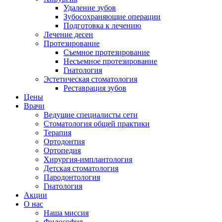
Удаление зубов
Зубосохраняющие операции
Подготовка к лечению
Лечение десен
Протезирование
Съемное протезирование
Несъемное протезирование
Гнатология
Эстетическая стоматология
Реставрация зубов
Цены
Врачи
Ведущие специалисты сети
Стоматология общей практики
Терапия
Ортодонтия
Ортопедия
Хирургия-имплантология
Детская стоматология
Пародонтология
Гнатология
Акции
О нас
Наша миссия
Философия