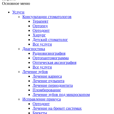
Основное меню
Услуги
Консультации стоматологов
Терапевт
Ортопед
Ортодонт
Хирург
Детский стоматолог
Все услуги
Диагностика
Радиовизиография
Ортопантомограмма
Оптическая аксиография
Все услуги
Лечение зубов
Лечение кариеса
Лечение пульпита
Лечение периодонтита
Пломбирование
Лечение зубов под микроскопом
Исправление прикуса
Ортодонт
Лечение на брекет системах
Брекеты