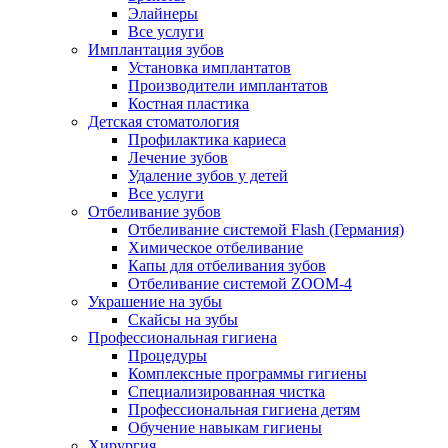
Элайнеры
Все услуги
Имплантация зубов
Установка имплантатов
Производители имплантатов
Костная пластика
Детская стоматология
Профилактика кариеса
Лечение зубов
Удаление зубов у детей
Все услуги
Отбеливание зубов
Отбеливание системой Flash (Германия)
Химическое отбеливание
Капы для отбеливания зубов
Отбеливание системой ZOOM-4
Украшение на зубы
Скайсы на зубы
Профессиональная гигиена
Процедуры
Комплексные программы гигиены
Специализированная чистка
Профессиональная гигиена детям
Обучение навыкам гигиены
Хирургия