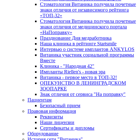
Стоматология Витаника получила почетные
знаки отличия от независимого рейтинга
«ТОП-32»
Стоматология Витаника получила почетные
знаки отличия от медицинского портала
«НаПоправку»
Празднование Дня медработника
Наша клиника в рейтинге Startsmile
Интервью о системе имплантов ANKYLOS
Витаника участник социальной программы
Вместе
Клиника - "Народная 42"
Импланты Riellen's - новая эра
Витаника - первое место в ТОП-32!
ОПЕКУНСТВО В ЛЕНИНГРАДСКОМ
ЗООПАРКЕ
Знак отличия от сервиса "На поправку"
Пациентам
Безопасный прием
Правовая информация
Реквизиты
Наши лицензии
Сертификаты и дипломы
Оборудование
История сети "Витаника"