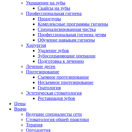
Украшение на зубы
Скайсы на зубы
Профессиональная гигиена
Процедуры
Комплексные программы гигиены
Специализированная чистка
Профессиональная гигиена детям
Обучение навыкам гигиены
Хирургия
Удаление зубов
Зубосохраняющие операции
Подготовка к лечению
Лечение десен
Протезирование
Съемное протезирование
Несъемное протезирование
Гнатология
Эстетическая стоматология
Реставрация зубов
Цены
Врачи
Ведущие специалисты сети
Стоматология общей практики
Терапия
Ортодонтия