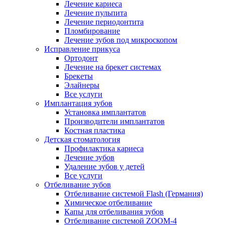
Лечение кариеса
Лечение пульпита
Лечение периодонтита
Пломбирование
Лечение зубов под микроскопом
Исправление прикуса
Ортодонт
Лечение на брекет системах
Брекеты
Элайнеры
Все услуги
Имплантация зубов
Установка имплантатов
Производители имплантатов
Костная пластика
Детская стоматология
Профилактика кариеса
Лечение зубов
Удаление зубов у детей
Все услуги
Отбеливание зубов
Отбеливание системой Flash (Германия)
Химическое отбеливание
Капы для отбеливания зубов
Отбеливание системой ZOOM-4