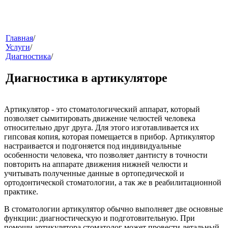
меню
Главная
/
Услуги
/
Диагностика
/
Диагностика в артикуляторе
Артикулятор
- это стоматологический аппарат, который
позволяет сымитировать движение челюстей человека
относительно друг друга. Для этого изготавливается их
звонок
гипсовая копия, которая помещается в прибор. Артикулятор
настраивается и подгоняется под индивидуальные
особенности человека, что позволяет дантисту в точности
повторить на аппарате движения нижней челюсти и
учитывать полученные данные в ортопедической и
ортодонтической стоматологии, а так же в реабилитационной
практике.
В стоматологии артикулятор обычно выполняет две основные
функции: диагностическую и подготовительную. При
клиники
помощи артикулятора стоматолог может провести детальный