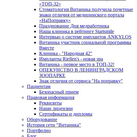
«ТОП-32»
Стоматология Витаника получила почетные
знаки отличия от медицинского портала
«НаПоправку»
Празднование Дня медработника
Наша клиника в рейтинге Startsmile
Интервью о системе имплантов ANKYLOS
Витаника участник социальной программы
Вместе
Клиника - "Народная 42"
Импланты Riellen's - новая эра
Витаника - первое место в ТОП-32!
ОПЕКУНСТВО В ЛЕНИНГРАДСКОМ
ЗООПАРКЕ
Знак отличия от сервиса "На поправку"
Пациентам
Безопасный прием
Правовая информация
Реквизиты
Наши лицензии
Сертификаты и дипломы
Оборудование
История сети "Витаника"
Портфолио
Блог