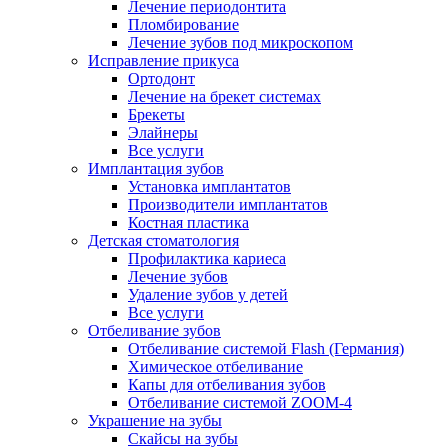
Лечение периодонтита
Пломбирование
Лечение зубов под микроскопом
Исправление прикуса
Ортодонт
Лечение на брекет системах
Брекеты
Элайнеры
Все услуги
Имплантация зубов
Установка имплантатов
Производители имплантатов
Костная пластика
Детская стоматология
Профилактика кариеса
Лечение зубов
Удаление зубов у детей
Все услуги
Отбеливание зубов
Отбеливание системой Flash (Германия)
Химическое отбеливание
Капы для отбеливания зубов
Отбеливание системой ZOOM-4
Украшение на зубы
Скайсы на зубы