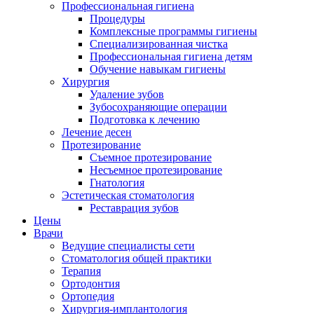
Профессиональная гигиена
Процедуры
Комплексные программы гигиены
Специализированная чистка
Профессиональная гигиена детям
Обучение навыкам гигиены
Хирургия
Удаление зубов
Зубосохраняющие операции
Подготовка к лечению
Лечение десен
Протезирование
Съемное протезирование
Несъемное протезирование
Гнатология
Эстетическая стоматология
Реставрация зубов
Цены
Врачи
Ведущие специалисты сети
Стоматология общей практики
Терапия
Ортодонтия
Ортопедия
Хирургия-имплантология