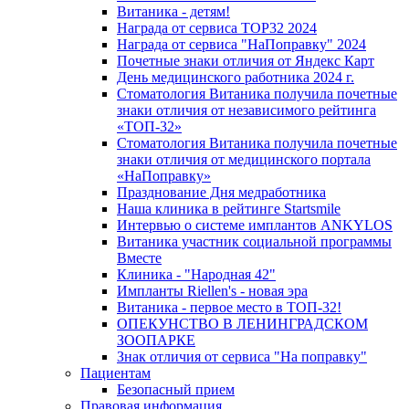
Витаника - детям!
Награда от сервиса TOP32 2024
Награда от сервиса "НаПоправку" 2024
Почетные знаки отличия от Яндекс Карт
День медицинского работника 2024 г.
Стоматология Витаника получила почетные
знаки отличия от независимого рейтинга
«ТОП-32»
Стоматология Витаника получила почетные
знаки отличия от медицинского портала
«НаПоправку»
Празднование Дня медработника
Наша клиника в рейтинге Startsmile
Интервью о системе имплантов ANKYLOS
Витаника участник социальной программы
Вместе
Клиника - "Народная 42"
Импланты Riellen's - новая эра
Витаника - первое место в ТОП-32!
ОПЕКУНСТВО В ЛЕНИНГРАДСКОМ
ЗООПАРКЕ
Знак отличия от сервиса "На поправку"
Пациентам
Безопасный прием
Правовая информация