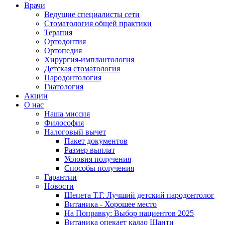
Врачи
Ведущие специалисты сети
Стоматология общей практики
Терапия
Ортодонтия
Ортопедия
Хирургия-имплантология
Детская стоматология
Пародонтология
Гнатология
Акции
О нас
Наша миссия
Философия
Налоговый вычет
Пакет документов
Размер выплат
Условия получения
Способы получения
Гарантии
Новости
Шепета Т.Г. Лучший детский пародонтолог
Витаника - Хорошее место
На Поправку: Выбор пациентов 2025
Витаника опекает калао Шанти