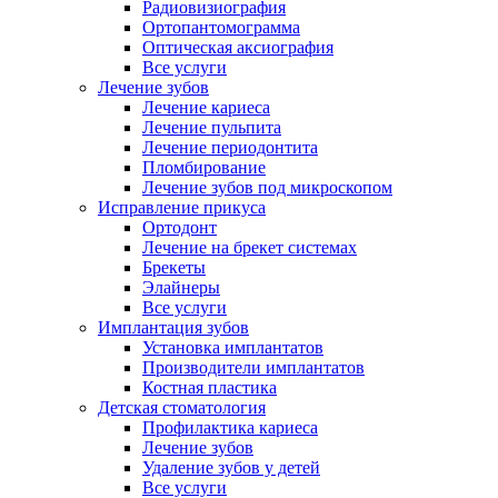
Радиовизиография
Ортопантомограмма
Оптическая аксиография
Все услуги
Лечение зубов
Лечение кариеса
Лечение пульпита
Лечение периодонтита
Пломбирование
Лечение зубов под микроскопом
Исправление прикуса
Ортодонт
Лечение на брекет системах
Брекеты
Элайнеры
Все услуги
Имплантация зубов
Установка имплантатов
Производители имплантатов
Костная пластика
Детская стоматология
Профилактика кариеса
Лечение зубов
Удаление зубов у детей
Все услуги