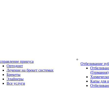
справление прикуса
Отбеливание зу
Ортодонт
Отбеливани
Лечение на брекет системах
(Германия)
Брекеты
Химическо
Элайнеры
Капы для о
Все услуги
Отбеливан