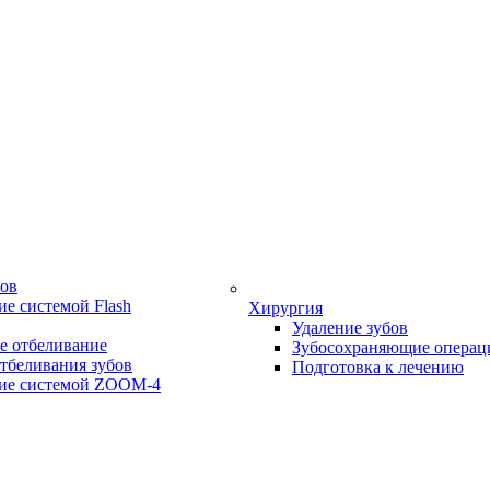
бов
е системой Flash
Хирургия
Удаление зубов
е отбеливание
Зубосохраняющие операц
тбеливания зубов
Подготовка к лечению
ие системой ZOOM-4