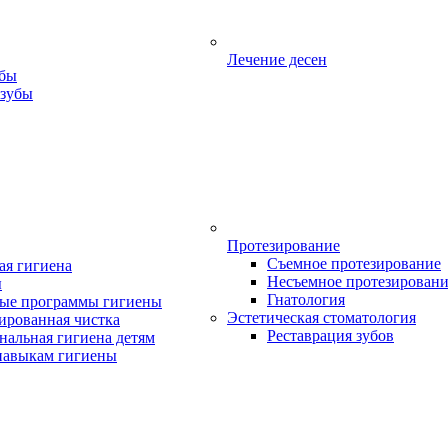
Лечение десен
убы
 зубы
Протезирование
Съемное протезирование
ая гигиена
Несъемное протезирован
ы
Гнатология
ые программы гигиены
Эстетическая стоматология
ированная чистка
Реставрация зубов
нальная гигиена детям
навыкам гигиены