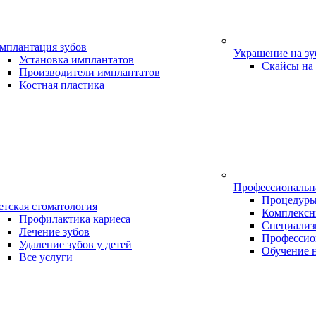
мплантация зубов
Украшение на з
Установка имплантатов
Скайсы на
Производители имплантатов
Костная пластика
Профессиональн
Процедур
етская стоматология
Комплексн
Профилактика кариеса
Специализ
Лечение зубов
Профессио
Удаление зубов у детей
Обучение 
Все услуги