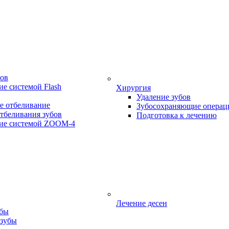
бов
е системой Flash
Хирургия
Удаление зубов
е отбеливание
Зубосохраняющие операц
тбеливания зубов
Подготовка к лечению
ие системой ZOOM-4
Лечение десен
убы
 зубы