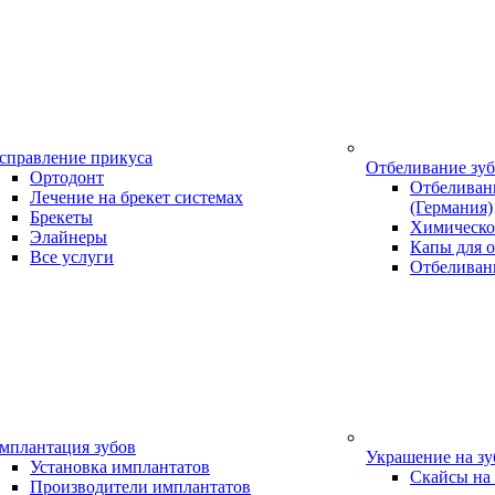
справление прикуса
Отбеливание зу
Ортодонт
Отбеливани
Лечение на брекет системах
(Германия)
Брекеты
Химическо
Элайнеры
Капы для о
Все услуги
Отбеливан
мплантация зубов
Украшение на з
Установка имплантатов
Скайсы на
Производители имплантатов