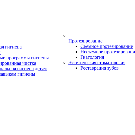
Протезирование
Съемное протезирование
ая гигиена
Несъемное протезирован
ы
Гнатология
ые программы гигиены
Эстетическая стоматология
ированная чистка
Реставрация зубов
нальная гигиена детям
навыкам гигиены