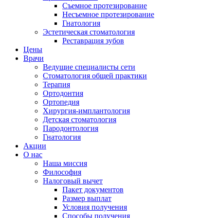
Съемное протезирование
Несъемное протезирование
Гнатология
Эстетическая стоматология
Реставрация зубов
Цены
Врачи
Ведущие специалисты сети
Стоматология общей практики
Терапия
Ортодонтия
Ортопедия
Хирургия-имплантология
Детская стоматология
Пародонтология
Гнатология
Акции
О нас
Наша миссия
Философия
Налоговый вычет
Пакет документов
Размер выплат
Условия получения
Способы получения