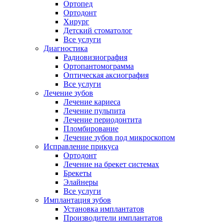
Ортопед
Ортодонт
Хирург
Детский стоматолог
Все услуги
Диагностика
Радиовизиография
Ортопантомограмма
Оптическая аксиография
Все услуги
Лечение зубов
Лечение кариеса
Лечение пульпита
Лечение периодонтита
Пломбирование
Лечение зубов под микроскопом
Исправление прикуса
Ортодонт
Лечение на брекет системах
Брекеты
Элайнеры
Все услуги
Имплантация зубов
Установка имплантатов
Производители имплантатов