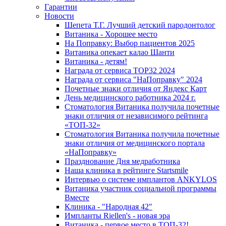
Гарантии
Новости
Шепета Т.Г. Лучший детский пародонтолог
Витаника - Хорошее место
На Поправку: Выбор пациентов 2025
Витаника опекает калао Шанти
Витаника - детям!
Награда от сервиса TOP32 2024
Награда от сервиса "НаПоправку" 2024
Почетные знаки отличия от Яндекс Карт
День медицинского работника 2024 г.
Стоматология Витаника получила почетные
знаки отличия от независимого рейтинга
«ТОП-32»
Стоматология Витаника получила почетные
знаки отличия от медицинского портала
«НаПоправку»
Празднование Дня медработника
Наша клиника в рейтинге Startsmile
Интервью о системе имплантов ANKYLOS
Витаника участник социальной программы
Вместе
Клиника - "Народная 42"
Импланты Riellen's - новая эра
Витаника - первое место в ТОП-32!