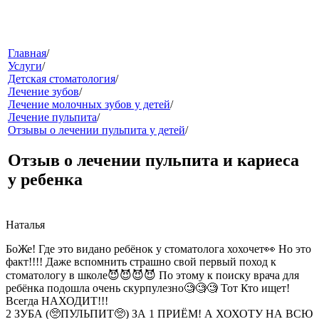
меню
Главная
/
Услуги
/
Детская стоматология
/
Лечение зубов
/
Лечение молочных зубов у детей
/
Лечение пульпита
/
Отзывы о лечении пульпита у детей
/
Отзыв о лечении пульпита и кариеса
у ребенка
звонок
Наталья
БоЖе! Где это видано ребёнок у стоматолога хохочет👀 Но это
факт!!!! Даже вспомнить страшно свой первый поход к
стоматологу в школе😈😈😈😈 По этому к поиску врача для
ребёнка подошла очень скурпулезно🧐🧐🧐 Тот Кто ищет!
Всегда НАХОДИТ!!!
клиники
2 ЗУБА (🥺ПУЛЬПИТ🥺) ЗА 1 ПРИЁМ! А ХОХОТУ НА ВСЮ