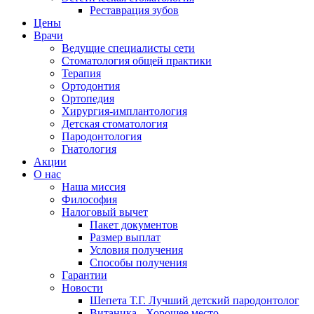
Реставрация зубов
Цены
Врачи
Ведущие специалисты сети
Стоматология общей практики
Терапия
Ортодонтия
Ортопедия
Хирургия-имплантология
Детская стоматология
Пародонтология
Гнатология
Акции
О нас
Наша миссия
Философия
Налоговый вычет
Пакет документов
Размер выплат
Условия получения
Способы получения
Гарантии
Новости
Шепета Т.Г. Лучший детский пародонтолог
Витаника - Хорошее место