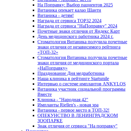
На Поправку: Выбор пациентов 2025
Витаника опекает калао Шанти
Витаника - детям!
Награда от сервиса TOP32 2024
Награда от сервиса "НаПоправку" 2024
Почетные знаки отличия от Яндекс Карт
День медицинского работника 2024 г.
Стоматология Витаника получила почетные
знаки отличия от независимого рейтинга
«ТОП-32»
Стоматология Витаника получила почетные
знаки отличия от медицинского портала
«НаПоправку»
Празднование Дня медработника
Наша клиника в рейтинге Startsmile
Интервью о системе имплантов ANKYLOS
Витаника участник социальной программы
Вместе
Клиника - "Народная 42"
Импланты Riellen's - новая эра
Витаника - первое место в ТОП-32!
ОПЕКУНСТВО В ЛЕНИНГРАДСКОМ
ЗООПАРКЕ
Знак отличия от сервиса "На поправку"