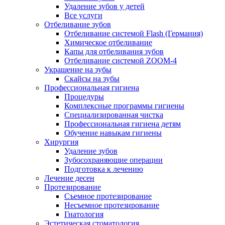
Удаление зубов у детей
Все услуги
Отбеливание зубов
Отбеливание системой Flash (Германия)
Химическое отбеливание
Капы для отбеливания зубов
Отбеливание системой ZOOM-4
Украшение на зубы
Скайсы на зубы
Профессиональная гигиена
Процедуры
Комплексные программы гигиены
Специализированная чистка
Профессиональная гигиена детям
Обучение навыкам гигиены
Хирургия
Удаление зубов
Зубосохраняющие операции
Подготовка к лечению
Лечение десен
Протезирование
Съемное протезирование
Несъемное протезирование
Гнатология
Эстетическая стоматология