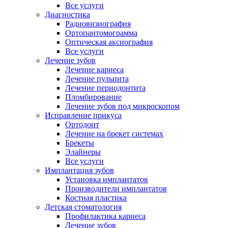
Все услуги
Диагностика
Радиовизиография
Ортопантомограмма
Оптическая аксиография
Все услуги
Лечение зубов
Лечение кариеса
Лечение пульпита
Лечение периодонтита
Пломбирование
Лечение зубов под микроскопом
Исправление прикуса
Ортодонт
Лечение на брекет системах
Брекеты
Элайнеры
Все услуги
Имплантация зубов
Установка имплантатов
Производители имплантатов
Костная пластика
Детская стоматология
Профилактика кариеса
Лечение зубов