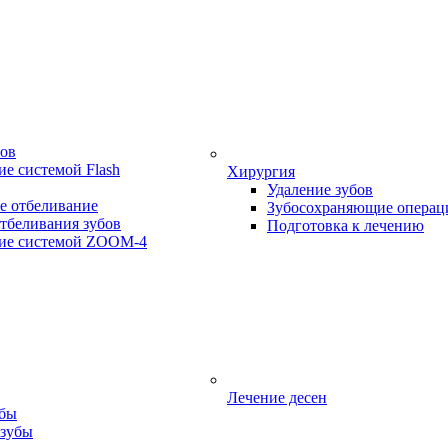
бов
е системой Flash
Хирургия
Удаление зубов
е отбеливание
Зубосохраняющие операц
тбеливания зубов
Подготовка к лечению
ие системой ZOOM-4
Лечение десен
убы
 зубы