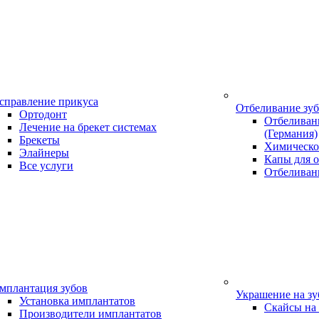
справление прикуса
Отбеливание зу
Ортодонт
Отбеливани
Лечение на брекет системах
(Германия)
Брекеты
Химическо
Элайнеры
Капы для о
Все услуги
Отбеливан
мплантация зубов
Украшение на з
Установка имплантатов
Скайсы на
Производители имплантатов