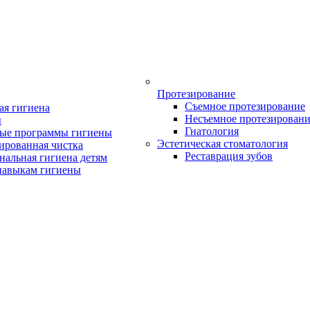
Протезирование
Съемное протезирование
ая гигиена
Несъемное протезирован
ы
Гнатология
ые программы гигиены
Эстетическая стоматология
ированная чистка
Реставрация зубов
нальная гигиена детям
навыкам гигиены