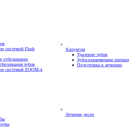
бов
е системой Flash
Хирургия
Удаление зубов
е отбеливание
Зубосохраняющие операц
тбеливания зубов
Подготовка к лечению
ие системой ZOOM-4
Лечение десен
убы
 зубы