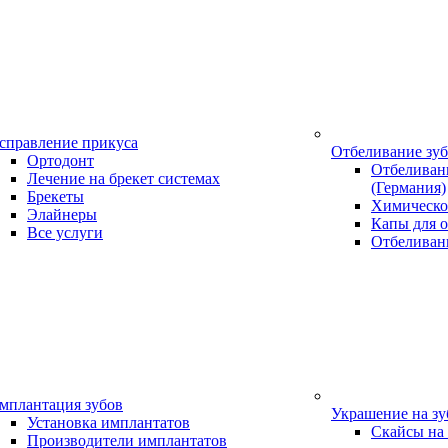
справление прикуса
Отбеливание зу
Ортодонт
Отбеливани
Лечение на брекет системах
(Германия)
Брекеты
Химическо
Элайнеры
Капы для о
Все услуги
Отбеливан
мплантация зубов
Украшение на з
Установка имплантатов
Скайсы на
Производители имплантатов