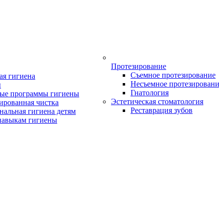
Протезирование
Съемное протезирование
ая гигиена
Несъемное протезирован
ы
Гнатология
ые программы гигиены
Эстетическая стоматология
ированная чистка
Реставрация зубов
нальная гигиена детям
навыкам гигиены