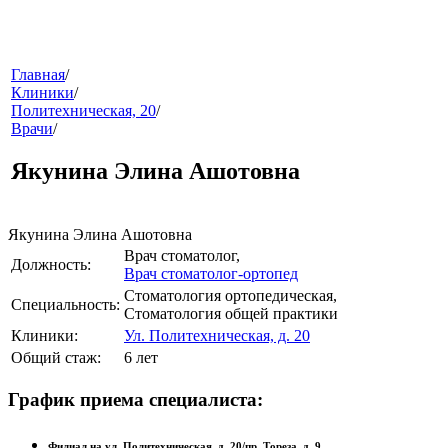
меню
Главная
/
Клиники
/
Политехническая, 20
/
Врачи
/
Якунина Элина Ашотовна
Якунина Элина Ашотовна
Врач стоматолог
,
звонок
Должность:
Врач стоматолог-ортопед
Стоматология ортопедическая
,
Специальность:
Стоматология общей практики
Клиники:
Ул. Политехническая, д. 20
Общий стаж:
6 лет
График приема специалиста:
клиники
Филиал на ул. Политехническая, д. 20/пр. Тореза, д. 9