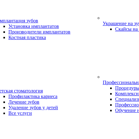
мплантация зубов
Украшение на з
Установка имплантатов
Скайсы на
Производители имплантатов
Костная пластика
Профессиональн
Процедур
етская стоматология
Комплексн
Профилактика кариеса
Специализ
Лечение зубов
Профессио
Удаление зубов у детей
Обучение 
Все услуги