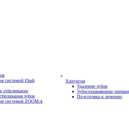
бов
е системой Flash
Хирургия
Удаление зубов
е отбеливание
Зубосохраняющие операц
тбеливания зубов
Подготовка к лечению
ие системой ZOOM-4