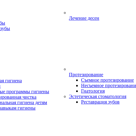
Лечение десен
убы
 зубы
Протезирование
Съемное протезирование
ая гигиена
Несъемное протезирован
ы
Гнатология
ые программы гигиены
Эстетическая стоматология
ированная чистка
Реставрация зубов
нальная гигиена детям
навыкам гигиены