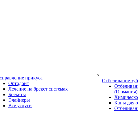
справление прикуса
Отбеливание зу
Ортодонт
Отбеливани
Лечение на брекет системах
(Германия)
Брекеты
Химическо
Элайнеры
Капы для о
Все услуги
Отбеливан