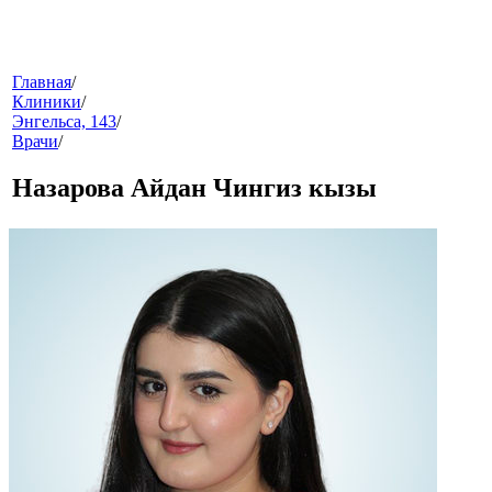
меню
Главная
/
Клиники
/
Энгельса, 143
/
Врачи
/
Назарова Айдан Чингиз кызы
звонок
клиники