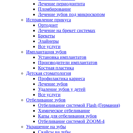
Лечение периодонтита
Пломбирование
Лечение зубов под микроскопом
Исправление прикуса
Ортодонт
Лечение на брекет системах
Брекеты
Элайнеры
Все услуги
Имплантация зубов
Установка имплантатов
Производители имплантатов
Костная пластика
Детская стоматология
Профилактика кариеса
Лечение зубов
Удаление зубов у детей
Все услуги
Отбеливание зубов
Отбеливание системой Flash (Германия)
Химическое отбеливание
Капы для отбеливания зубов
Отбеливание системой ZOOM-4
Украшение на зубы
Скайсы на зубы