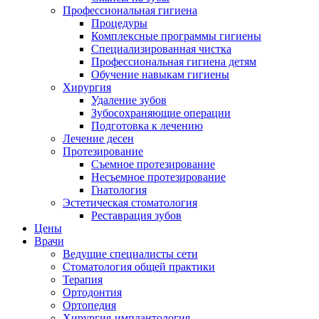
Профессиональная гигиена
Процедуры
Комплексные программы гигиены
Специализированная чистка
Профессиональная гигиена детям
Обучение навыкам гигиены
Хирургия
Удаление зубов
Зубосохраняющие операции
Подготовка к лечению
Лечение десен
Протезирование
Съемное протезирование
Несъемное протезирование
Гнатология
Эстетическая стоматология
Реставрация зубов
Цены
Врачи
Ведущие специалисты сети
Стоматология общей практики
Терапия
Ортодонтия
Ортопедия
Хирургия-имплантология