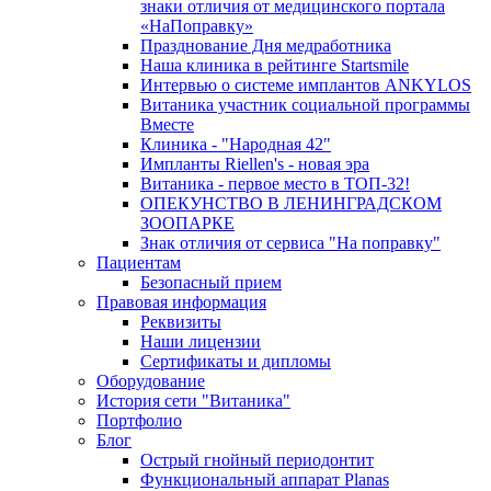
знаки отличия от медицинского портала
«НаПоправку»
Празднование Дня медработника
Наша клиника в рейтинге Startsmile
Интервью о системе имплантов ANKYLOS
Витаника участник социальной программы
Вместе
Клиника - "Народная 42"
Импланты Riellen's - новая эра
Витаника - первое место в ТОП-32!
ОПЕКУНСТВО В ЛЕНИНГРАДСКОМ
ЗООПАРКЕ
Знак отличия от сервиса "На поправку"
Пациентам
Безопасный прием
Правовая информация
Реквизиты
Наши лицензии
Сертификаты и дипломы
Оборудование
История сети "Витаника"
Портфолио
Блог
Острый гнойный периодонтит
Функциональный аппарат Planas