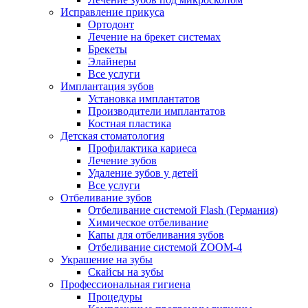
Исправление прикуса
Ортодонт
Лечение на брекет системах
Брекеты
Элайнеры
Все услуги
Имплантация зубов
Установка имплантатов
Производители имплантатов
Костная пластика
Детская стоматология
Профилактика кариеса
Лечение зубов
Удаление зубов у детей
Все услуги
Отбеливание зубов
Отбеливание системой Flash (Германия)
Химическое отбеливание
Капы для отбеливания зубов
Отбеливание системой ZOOM-4
Украшение на зубы
Скайсы на зубы
Профессиональная гигиена
Процедуры