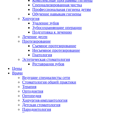
Комплексные программы гигиены
Специализированная чистка
Профессиональная гигиена детям
Обучение навыкам гигиены
Хирургия
Удаление зубов
Зубосохраняющие операции
Подготовка к лечению
Лечение десен
Протезирование
Съемное протезирование
Несъемное протезирование
Гнатология
Эстетическая стоматология
Реставрация зубов
Цены
Врачи
Ведущие специалисты сети
Стоматология общей практики
Терапия
Ортодонтия
Ортопедия
Хирургия-имплантология
Детская стоматология
Пародонтология