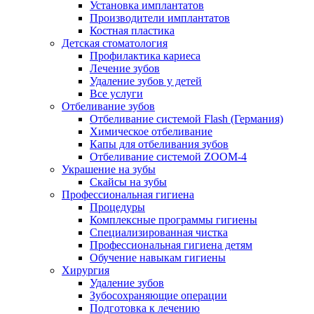
Установка имплантатов
Производители имплантатов
Костная пластика
Детская стоматология
Профилактика кариеса
Лечение зубов
Удаление зубов у детей
Все услуги
Отбеливание зубов
Отбеливание системой Flash (Германия)
Химическое отбеливание
Капы для отбеливания зубов
Отбеливание системой ZOOM-4
Украшение на зубы
Скайсы на зубы
Профессиональная гигиена
Процедуры
Комплексные программы гигиены
Специализированная чистка
Профессиональная гигиена детям
Обучение навыкам гигиены
Хирургия
Удаление зубов
Зубосохраняющие операции
Подготовка к лечению