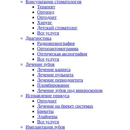
Консультации стоматологов
Терапевт
Ортопед
Ортодонт
Хирург
Детский стоматолог
Все услуги
Диагностика
Радиовизиография
Ортопантомограмма
Оптическая аксиография
Все услуги
Лечение зубов
Лечение кариеса
Лечение пульпита
Лечение периодонтита
Пломбирование
Лечение зубов под микроскопом
Исправление прикуса
Ортодонт
Лечение на брекет системах
Брекеты
Элайнеры
Все услуги
Имплантация зубов