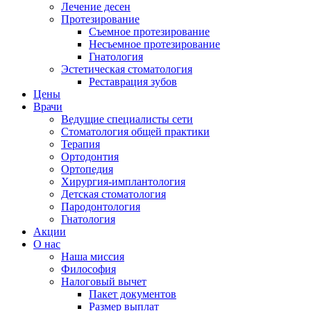
Лечение десен
Протезирование
Съемное протезирование
Несъемное протезирование
Гнатология
Эстетическая стоматология
Реставрация зубов
Цены
Врачи
Ведущие специалисты сети
Стоматология общей практики
Терапия
Ортодонтия
Ортопедия
Хирургия-имплантология
Детская стоматология
Пародонтология
Гнатология
Акции
О нас
Наша миссия
Философия
Налоговый вычет
Пакет документов
Размер выплат