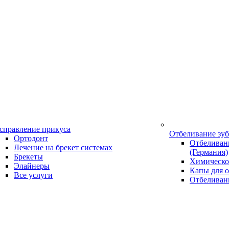
справление прикуса
Отбеливание зу
Ортодонт
Отбеливани
Лечение на брекет системах
(Германия)
Брекеты
Химическо
Элайнеры
Капы для о
Все услуги
Отбеливан