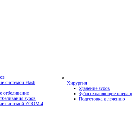
бов
е системой Flash
Хирургия
Удаление зубов
е отбеливание
Зубосохраняющие операц
тбеливания зубов
Подготовка к лечению
ие системой ZOOM-4