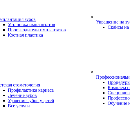
мплантация зубов
Украшение на з
Установка имплантатов
Скайсы на
Производители имплантатов
Костная пластика
Профессиональн
Процедур
етская стоматология
Комплексн
Профилактика кариеса
Специализ
Лечение зубов
Профессио
Удаление зубов у детей
Обучение 
Все услуги