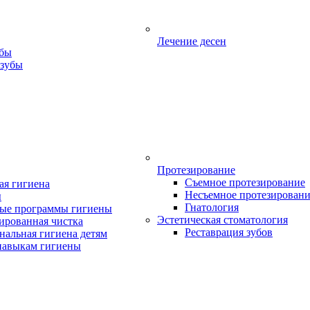
Лечение десен
убы
 зубы
Протезирование
Съемное протезирование
ая гигиена
Несъемное протезирован
ы
Гнатология
ые программы гигиены
Эстетическая стоматология
ированная чистка
Реставрация зубов
нальная гигиена детям
навыкам гигиены