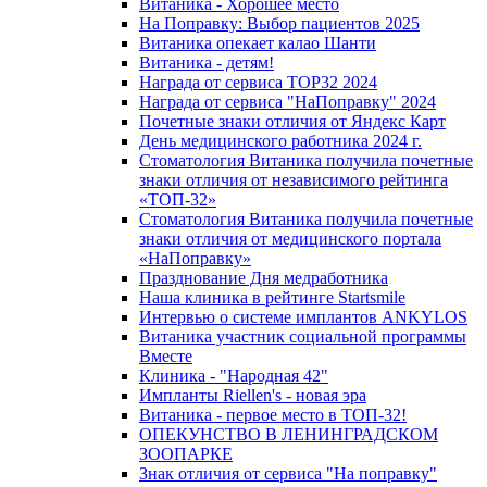
Витаника - Хорошее место
На Поправку: Выбор пациентов 2025
Витаника опекает калао Шанти
Витаника - детям!
Награда от сервиса TOP32 2024
Награда от сервиса "НаПоправку" 2024
Почетные знаки отличия от Яндекс Карт
День медицинского работника 2024 г.
Стоматология Витаника получила почетные
знаки отличия от независимого рейтинга
«ТОП-32»
Стоматология Витаника получила почетные
знаки отличия от медицинского портала
«НаПоправку»
Празднование Дня медработника
Наша клиника в рейтинге Startsmile
Интервью о системе имплантов ANKYLOS
Витаника участник социальной программы
Вместе
Клиника - "Народная 42"
Импланты Riellen's - новая эра
Витаника - первое место в ТОП-32!
ОПЕКУНСТВО В ЛЕНИНГРАДСКОМ
ЗООПАРКЕ
Знак отличия от сервиса "На поправку"