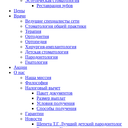
Эстетическая стоматология
Реставрация зубов
Цены
Врачи
Ведущие специалисты сети
Стоматология общей практики
Терапия
Ортодонтия
Ортопедия
Хирургия-имплантология
Детская стоматология
Пародонтология
Гнатология
Акции
О нас
Наша миссия
Философия
Налоговый вычет
Пакет документов
Размер выплат
Условия получения
Способы получения
Гарантии
Новости
Шепета Т.Г. Лучший детский пародонтолог