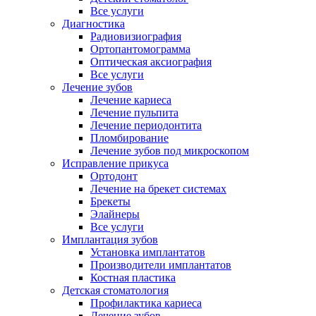
Все услуги
Диагностика
Радиовизиография
Ортопантомограмма
Оптическая аксиография
Все услуги
Лечение зубов
Лечение кариеса
Лечение пульпита
Лечение периодонтита
Пломбирование
Лечение зубов под микроскопом
Исправление прикуса
Ортодонт
Лечение на брекет системах
Брекеты
Элайнеры
Все услуги
Имплантация зубов
Установка имплантатов
Производители имплантатов
Костная пластика
Детская стоматология
Профилактика кариеса
Лечение зубов