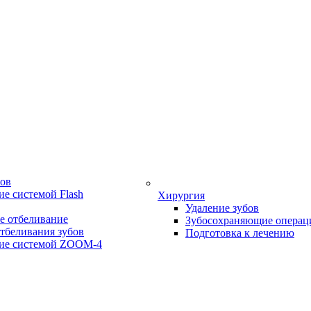
бов
е системой Flash
Хирургия
Удаление зубов
е отбеливание
Зубосохраняющие операц
тбеливания зубов
Подготовка к лечению
ие системой ZOOM-4