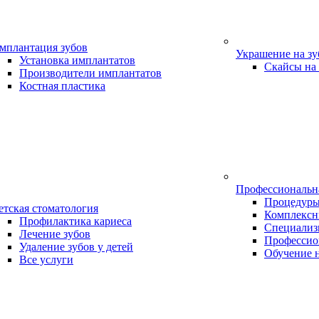
мплантация зубов
Украшение на з
Установка имплантатов
Скайсы на
Производители имплантатов
Костная пластика
Профессиональн
Процедур
етская стоматология
Комплексн
Профилактика кариеса
Специализ
Лечение зубов
Профессио
Удаление зубов у детей
Обучение 
Все услуги