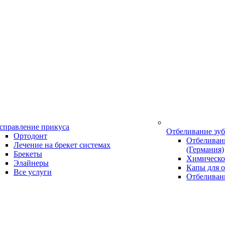
справление прикуса
Отбеливание зу
Ортодонт
Отбеливани
Лечение на брекет системах
(Германия)
Брекеты
Химическо
Элайнеры
Капы для о
Все услуги
Отбеливан