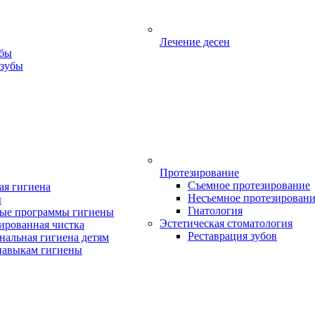
Лечение десен
убы
 зубы
Протезирование
Съемное протезирование
ая гигиена
Несъемное протезирован
ы
Гнатология
ые программы гигиены
Эстетическая стоматология
ированная чистка
Реставрация зубов
нальная гигиена детям
навыкам гигиены