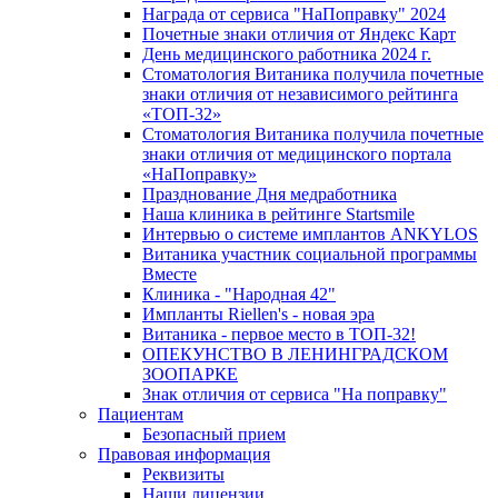
Награда от сервиса "НаПоправку" 2024
Почетные знаки отличия от Яндекс Карт
День медицинского работника 2024 г.
Стоматология Витаника получила почетные
знаки отличия от независимого рейтинга
«ТОП-32»
Стоматология Витаника получила почетные
знаки отличия от медицинского портала
«НаПоправку»
Празднование Дня медработника
Наша клиника в рейтинге Startsmile
Интервью о системе имплантов ANKYLOS
Витаника участник социальной программы
Вместе
Клиника - "Народная 42"
Импланты Riellen's - новая эра
Витаника - первое место в ТОП-32!
ОПЕКУНСТВО В ЛЕНИНГРАДСКОМ
ЗООПАРКЕ
Знак отличия от сервиса "На поправку"
Пациентам
Безопасный прием
Правовая информация
Реквизиты
Наши лицензии