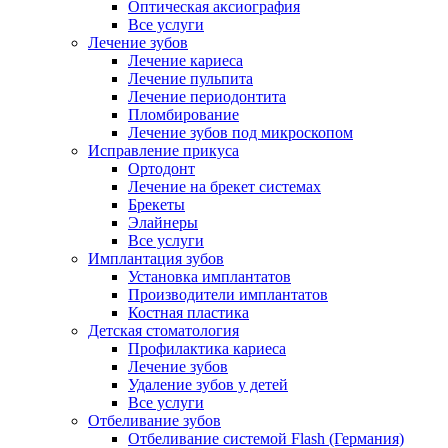
Оптическая аксиография
Все услуги
Лечение зубов
Лечение кариеса
Лечение пульпита
Лечение периодонтита
Пломбирование
Лечение зубов под микроскопом
Исправление прикуса
Ортодонт
Лечение на брекет системах
Брекеты
Элайнеры
Все услуги
Имплантация зубов
Установка имплантатов
Производители имплантатов
Костная пластика
Детская стоматология
Профилактика кариеса
Лечение зубов
Удаление зубов у детей
Все услуги
Отбеливание зубов
Отбеливание системой Flash (Германия)