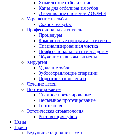
Химическое отбеливание
Капы для отбеливания зубов
Отбеливание системой ZOOM-4
Украшение на зубы
Скайсы на зубы
Профессиональная гигиена
Процедуры
Комплексные программы гигиены
Специализированная чистка
Профессиональная гигиена детям
Обучение навыкам гигиены
Хирургия
Удаление зубов
Зубосохраняющие операции
Подготовка к лечению
Лечение десен
Протезирование
Съемное протезирование
Несъемное протезирование
Гнатология
Эстетическая стоматология
Реставрация зубов
Цены
Врачи
Ведущие специалисты сети