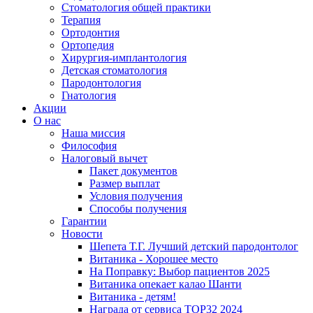
Стоматология общей практики
Терапия
Ортодонтия
Ортопедия
Хирургия-имплантология
Детская стоматология
Пародонтология
Гнатология
Акции
О нас
Наша миссия
Философия
Налоговый вычет
Пакет документов
Размер выплат
Условия получения
Способы получения
Гарантии
Новости
Шепета Т.Г. Лучший детский пародонтолог
Витаника - Хорошее место
На Поправку: Выбор пациентов 2025
Витаника опекает калао Шанти
Витаника - детям!
Награда от сервиса TOP32 2024