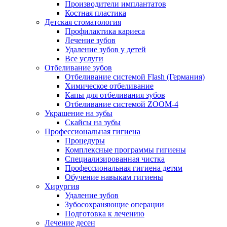
Производители имплантатов
Костная пластика
Детская стоматология
Профилактика кариеса
Лечение зубов
Удаление зубов у детей
Все услуги
Отбеливание зубов
Отбеливание системой Flash (Германия)
Химическое отбеливание
Капы для отбеливания зубов
Отбеливание системой ZOOM-4
Украшение на зубы
Скайсы на зубы
Профессиональная гигиена
Процедуры
Комплексные программы гигиены
Специализированная чистка
Профессиональная гигиена детям
Обучение навыкам гигиены
Хирургия
Удаление зубов
Зубосохраняющие операции
Подготовка к лечению
Лечение десен