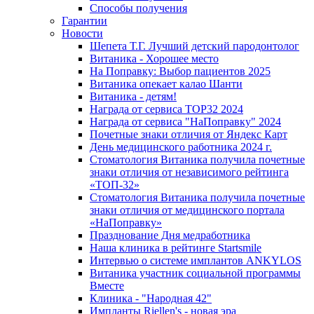
Способы получения
Гарантии
Новости
Шепета Т.Г. Лучший детский пародонтолог
Витаника - Хорошее место
На Поправку: Выбор пациентов 2025
Витаника опекает калао Шанти
Витаника - детям!
Награда от сервиса TOP32 2024
Награда от сервиса "НаПоправку" 2024
Почетные знаки отличия от Яндекс Карт
День медицинского работника 2024 г.
Стоматология Витаника получила почетные
знаки отличия от независимого рейтинга
«ТОП-32»
Стоматология Витаника получила почетные
знаки отличия от медицинского портала
«НаПоправку»
Празднование Дня медработника
Наша клиника в рейтинге Startsmile
Интервью о системе имплантов ANKYLOS
Витаника участник социальной программы
Вместе
Клиника - "Народная 42"
Импланты Riellen's - новая эра