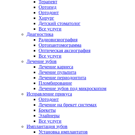
Терапевт
Ортопед
Ортодонт
Хирург
Детский стоматолог
Все услуги
Диагностика
Радиовизиография
Ортопантомограмма
Оптическая аксиография
Все услуги
Лечение зубов
Лечение кариеса
Лечение пульпита
Лечение периодонтита
Пломбирование
Лечение зубов под микроскопом
Исправление прикуса
Ортодонт
Лечение на брекет системах
Брекеты
Элайнеры
Все услуги
Имплантация зубов
Установка имплантатов