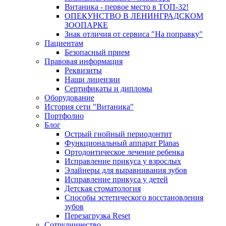
Витаника - первое место в ТОП-32!
ОПЕКУНСТВО В ЛЕНИНГРАДСКОМ
ЗООПАРКЕ
Знак отличия от сервиса "На поправку"
Пациентам
Безопасный прием
Правовая информация
Реквизиты
Наши лицензии
Сертификаты и дипломы
Оборудование
История сети "Витаника"
Портфолио
Блог
Острый гнойный периодонтит
Функциональный аппарат Planas
Ортодонтическое лечение ребенка
Исправление прикуса у взрослых
Элайнеры для выравнивания зубов
Исправление прикуса у детей
Детская стоматология
Способы эстетического восстановления
зубов
Перезагрузка Reset
Сотрудничество