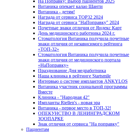
На Поправку: Выбор пациентов 2025
Витаника опекает калао Шанти
Витаника - детям!
Награда от сервиса TOP32 2024
Награда от сервиса "НаПоправку" 2024
Почетные знаки отличия от Яндекс Карт
День медицинского работника 2024 г.
Стоматология Витаника получила почетные
знаки отличия от независимого рейтинга
«ТОП-32»
Стоматология Витаника получила почетные
знаки отличия от медицинского портала
«НаПоправку»
Празднование Дня медработника
Наша клиника в рейтинге Startsmile
Интервью о системе имплантов ANKYLOS
Витаника участник социальной программы
Вместе
Клиника - "Народная 42"
Импланты Riellen's - новая эра
Витаника - первое место в ТОП-32!
ОПЕКУНСТВО В ЛЕНИНГРАДСКОМ
ЗООПАРКЕ
Знак отличия от сервиса "На поправку"
Пациентам