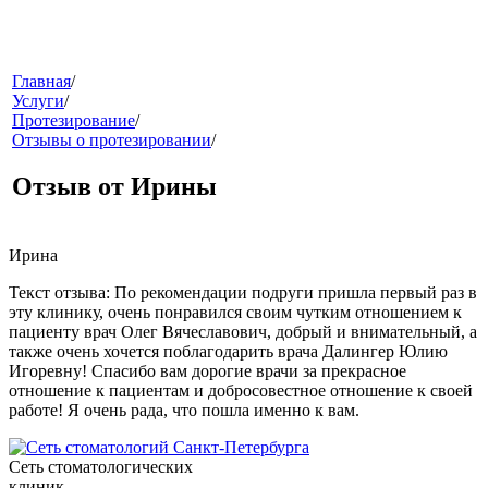
меню
Главная
/
Услуги
/
Протезирование
/
Отзывы о протезировании
/
Отзыв от Ирины
Ирина
звонок
Текст отзыва: По рекомендации подруги пришла первый раз в
эту клинику, очень понравился своим чутким отношением к
пациенту врач Олег Вячеславович, добрый и внимательный, а
также очень хочется поблагодарить врача Далингер Юлию
Игоревну! Спасибо вам дорогие врачи за прекрасное
отношение к пациентам и добросовестное отношение к своей
работе! Я очень рада, что пошла именно к вам.
Сеть стоматологических
клиники
клиник