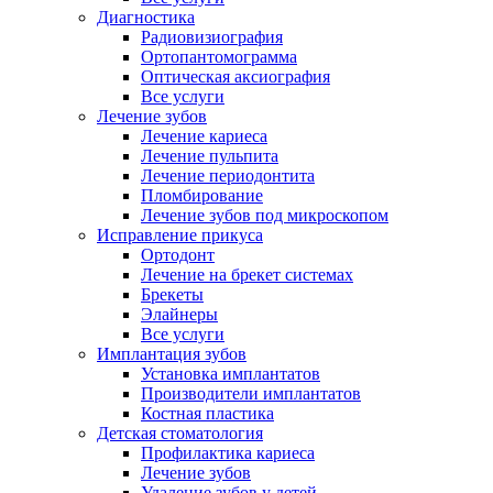
Диагностика
Радиовизиография
Ортопантомограмма
Оптическая аксиография
Все услуги
Лечение зубов
Лечение кариеса
Лечение пульпита
Лечение периодонтита
Пломбирование
Лечение зубов под микроскопом
Исправление прикуса
Ортодонт
Лечение на брекет системах
Брекеты
Элайнеры
Все услуги
Имплантация зубов
Установка имплантатов
Производители имплантатов
Костная пластика
Детская стоматология
Профилактика кариеса
Лечение зубов
Удаление зубов у детей