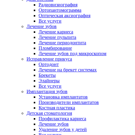
Радиовизиография
Ортопантомограмма
Оптическая аксиография
Все услуги
Лечение зубов
Лечение кариеса
Лечение пульпита
Лечение периодонтита
Пломбирование
Лечение зубов под микроскопом
Исправление прикуса
Ортодонт
Лечение на брекет системах
Брекеты
Элайнеры
Все услуги
Имплантация зубов
Установка имплантатов
Производители имплантатов
Костная пластика
Детская стоматология
Профилактика кариеса
Лечение зубов
Удаление зубов у детей
Все услуги