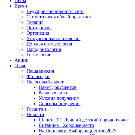
Цены
Врачи
Ведущие специалисты сети
Стоматология общей практики
Терапия
Ортодонтия
Ортопедия
Хирургия-имплантология
Детская стоматология
Пародонтология
Гнатология
Акции
О нас
Наша миссия
Философия
Налоговый вычет
Пакет документов
Размер выплат
Условия получения
Способы получения
Гарантии
Новости
Шепета Т.Г. Лучший детский пародонтолог
Витаника - Хорошее место
На Поправку: Выбор пациентов 2025