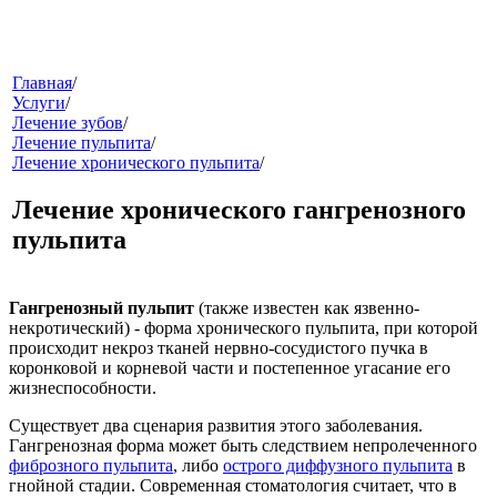
меню
Главная
/
Услуги
/
Лечение зубов
/
Лечение пульпита
/
Лечение хронического пульпита
/
Лечение хронического гангренозного
пульпита
звонок
Гангренозный пульпит
(также известен как язвенно-
некротический) - форма хронического пульпита, при которой
происходит некроз тканей нервно-сосудистого пучка в
коронковой и корневой части и постепенное угасание его
жизнеспособности.
Существует два сценария развития этого заболевания.
Гангренозная форма может быть следствием непролеченного
фиброзного пульпита
, либо
острого диффузного пульпита
в
клиники
гнойной стадии. Современная стоматология считает, что в