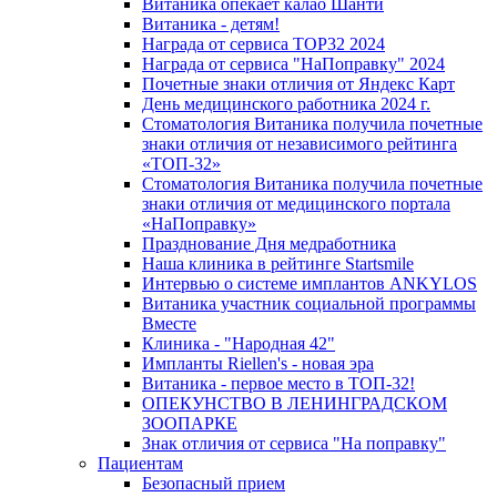
Витаника опекает калао Шанти
Витаника - детям!
Награда от сервиса TOP32 2024
Награда от сервиса "НаПоправку" 2024
Почетные знаки отличия от Яндекс Карт
День медицинского работника 2024 г.
Стоматология Витаника получила почетные
знаки отличия от независимого рейтинга
«ТОП-32»
Стоматология Витаника получила почетные
знаки отличия от медицинского портала
«НаПоправку»
Празднование Дня медработника
Наша клиника в рейтинге Startsmile
Интервью о системе имплантов ANKYLOS
Витаника участник социальной программы
Вместе
Клиника - "Народная 42"
Импланты Riellen's - новая эра
Витаника - первое место в ТОП-32!
ОПЕКУНСТВО В ЛЕНИНГРАДСКОМ
ЗООПАРКЕ
Знак отличия от сервиса "На поправку"
Пациентам
Безопасный прием