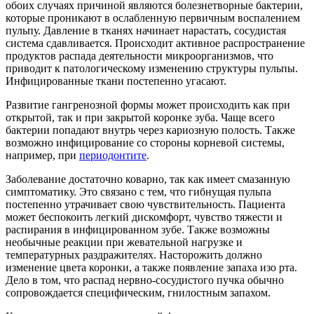
обоих случаях причиной являются болезнетворные бактерии,
которые проникают в ослабленную первичным воспалением
пульпу. Давление в тканях начинает нарастать, сосудистая
система сдавливается. Происходит активное распространение
продуктов распада деятельности микроорганизмов, что
приводит к патологическому изменению структуры пульпы.
Инфицированные ткани постепенно угасают.
Развитие гангренозной формы может происходить как при
открытой, так и при закрытой коронке зуба. Чаще всего
бактерии попадают внутрь через кариозную полость. Также
возможно инфицирование со стороны корневой системы,
например, при
периодонтите
.
Заболевание достаточно коварно, так как имеет смазанную
симптоматику. Это связано с тем, что гибнущая пульпа
постепенно утрачивает свою чувствительность. Пациента
может беспокоить легкий дискомфорт, чувство тяжести и
распирания в инфицированном зубе. Также возможны
необычные реакции при жевательной нагрузке и
температурных раздражителях. Насторожить должно
изменение цвета коронки, а также появление запаха изо рта.
Дело в том, что распад нервно-сосудистого пучка обычно
сопровождается специфическим, гнилостным запахом.