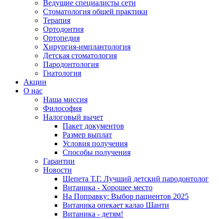
Ведущие специалисты сети
Стоматология общей практики
Терапия
Ортодонтия
Ортопедия
Хирургия-имплантология
Детская стоматология
Пародонтология
Гнатология
Акции
О нас
Наша миссия
Философия
Налоговый вычет
Пакет документов
Размер выплат
Условия получения
Способы получения
Гарантии
Новости
Шепета Т.Г. Лучший детский пародонтолог
Витаника - Хорошее место
На Поправку: Выбор пациентов 2025
Витаника опекает калао Шанти
Витаника - детям!