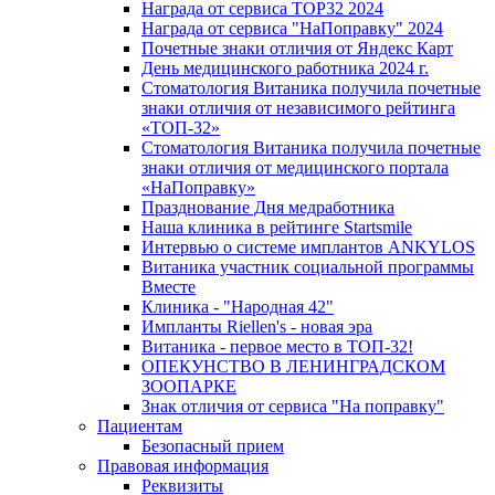
Награда от сервиса TOP32 2024
Награда от сервиса "НаПоправку" 2024
Почетные знаки отличия от Яндекс Карт
День медицинского работника 2024 г.
Стоматология Витаника получила почетные
знаки отличия от независимого рейтинга
«ТОП-32»
Стоматология Витаника получила почетные
знаки отличия от медицинского портала
«НаПоправку»
Празднование Дня медработника
Наша клиника в рейтинге Startsmile
Интервью о системе имплантов ANKYLOS
Витаника участник социальной программы
Вместе
Клиника - "Народная 42"
Импланты Riellen's - новая эра
Витаника - первое место в ТОП-32!
ОПЕКУНСТВО В ЛЕНИНГРАДСКОМ
ЗООПАРКЕ
Знак отличия от сервиса "На поправку"
Пациентам
Безопасный прием
Правовая информация
Реквизиты