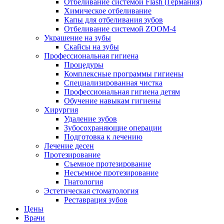
Отбеливание системой Flash (Германия)
Химическое отбеливание
Капы для отбеливания зубов
Отбеливание системой ZOOM-4
Украшение на зубы
Скайсы на зубы
Профессиональная гигиена
Процедуры
Комплексные программы гигиены
Специализированная чистка
Профессиональная гигиена детям
Обучение навыкам гигиены
Хирургия
Удаление зубов
Зубосохраняющие операции
Подготовка к лечению
Лечение десен
Протезирование
Съемное протезирование
Несъемное протезирование
Гнатология
Эстетическая стоматология
Реставрация зубов
Цены
Врачи