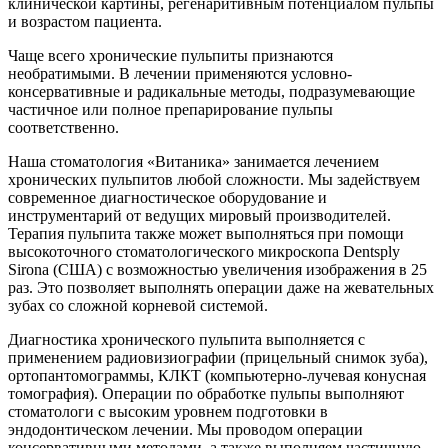
клинической картины, регенаритивным потенциалом пульпы
и возрастом пациента.
Чаще всего хронические пульпиты признаются
необратимыми. В лечении применяются условно-
консервативные и радикальные методы, подразумевающие
частичное или полное препарирование пульпы
соответственно.
Наша стоматология «Витаника» занимается лечением
хронических пульпитов любой сложности. Мы задействуем
современное диагностическое оборудование и
инструментарий от ведущих мировый производителей.
Терапия пульпита также может выполняться при помощи
высокоточного стоматологического микроскопа Dentsply
Sirona (США) с возможностью увеличения изображения в 25
раз. Это позволяет выполнять операции даже на жевательных
зубах со сложной корневой системой.
Диагностика хронического пульпита выполняется с
применением радиовизиографии (прицельный снимок зуба),
ортопантомограммы, КЛКТ (компьютерно-лучевая конусная
томография). Операции по обработке пульпы выполняют
стоматологи с высоким уровнем подготовки в
эндодонтическом лечении. Мы проводом операции
консервативными методами, а также выполняем частичную