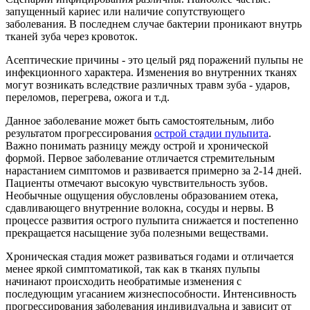
запущенный кариес или наличие сопутствующего
заболевания. В последнем случае бактерии проникают внутрь
тканей зуба через кровоток.
Асептические причины - это целый ряд поражений пульпы не
инфекционного характера. Изменения во внутренних тканях
могут возникать вследствие различных травм зуба - ударов,
переломов, перегрева, ожога и т.д.
Данное заболевание может быть самостоятельным, либо
результатом прогрессирования
острой стадии пульпита
.
Важно понимать разницу между острой и хронической
формой. Первое заболевание отличается стремительным
нарастанием симптомов и развивается примерно за 2-14 дней.
Пациенты отмечают высокую чувствительность зубов.
Необычные ощущения обусловлены образованием отека,
сдавливающего внутренние волокна, сосуды и нервы. В
процессе развития острого пульпита снижается и постепенно
прекращается насыщение зуба полезными веществами.
Хроническая стадия может развиваться годами и отличается
менее яркой симптоматикой, так как в тканях пульпы
начинают происходить необратимые изменения с
последующим угасанием жизнеспособности. Интенсивность
прогрессирования заболевания индивидуальна и зависит от