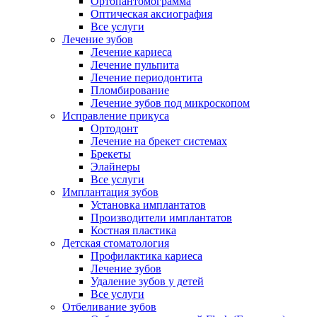
Ортопантомограмма
Оптическая аксиография
Все услуги
Лечение зубов
Лечение кариеса
Лечение пульпита
Лечение периодонтита
Пломбирование
Лечение зубов под микроскопом
Исправление прикуса
Ортодонт
Лечение на брекет системах
Брекеты
Элайнеры
Все услуги
Имплантация зубов
Установка имплантатов
Производители имплантатов
Костная пластика
Детская стоматология
Профилактика кариеса
Лечение зубов
Удаление зубов у детей
Все услуги
Отбеливание зубов