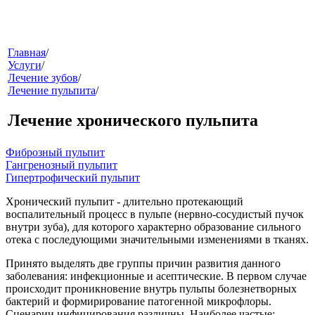
меню
Главная
/
Услуги
/
Лечение зубов
/
Лечение пульпита
/
Лечение хронического пульпита
Фиброзный пульпит
Гангренозный пульпит
Гипертрофический пульпит
звонок
Хронический пульпит
- длительно протекающий
воспалительный процесс в пульпе (нервно-сосудистый пучок
внутри зуба), для которого характерно образование сильного
отека с последующими значительными изменениями в тканях.
Принято выделять две группы причин развития данного
заболевания: инфекционные и асептические. В первом случае
происходит проникновение внутрь пульпы болезнетворных
бактерий и формирирование патогенной микрофлоры.
клиники
Сценарии инфицирования различны. Наиболее частые: