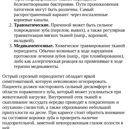
болезнетворными бактериями. Пути проникновения
патогенов могут быть различны. Самый
распространенный вариант: через воспаленные
корневые каналы.
Травматические.
Причиной может быть сильное
повреждение зуба (перелом, вывих), а также регулярная
травматизация мягких тканей (напр., коронкой,
вкладкой).
Медикаментозные.
Химическое травмирование тканей
периодонта. Обычно возникает в ходе нарушения
протоколов лечения зубов (напр., при пломбировании),
либо как аллергическая реакция на применямые в ходе
терапии медикаменты.
Острый серозный периодонтит обладает яркой
симптоматикой, которую невозможно игнорировать.
Пациента должен насторожить сильный дискомфорт в
области пораженного зуба, который может усиливаться при
жевательной нагрузке. Внутренний отек тканей и
скапливание экссудата нередко приводят к покраснению и
опуханию слизистой, а также образованию небольшой
припухлости на десне. При кариесе стоит обратить внимание
на состояние коронки зуба и проверить наличие
подозрительной, заметной невооруженным глазом полости в
ней.