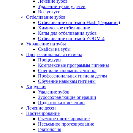
Лечение зубов
Удаление зубов у детей
Все услуги
Отбеливание зубов
Отбеливание системой Flash (Германия)
Химическое отбеливание
Капы для отбеливания зубов
Отбеливание системой ZOOM-4
Украшение на зубы
Скайсы на зубы
Профессиональная гигиена
Процедуры
Комплексные программы гигиены
Специализированная чистка
Профессиональная гигиена детям
Обучение навыкам гигиены
Хирургия
Удаление зубов
Зубосохраняющие операции
Подготовка к лечению
Лечение десен
Протезирование
Съемное протезирование
Несъемное протезирование
Гнатология