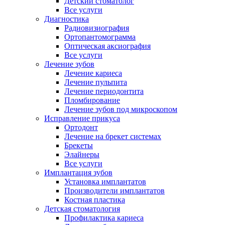
Детский стоматолог
Все услуги
Диагностика
Радиовизиография
Ортопантомограмма
Оптическая аксиография
Все услуги
Лечение зубов
Лечение кариеса
Лечение пульпита
Лечение периодонтита
Пломбирование
Лечение зубов под микроскопом
Исправление прикуса
Ортодонт
Лечение на брекет системах
Брекеты
Элайнеры
Все услуги
Имплантация зубов
Установка имплантатов
Производители имплантатов
Костная пластика
Детская стоматология
Профилактика кариеса