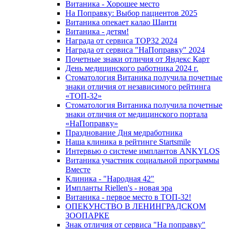
Витаника - Хорошее место
На Поправку: Выбор пациентов 2025
Витаника опекает калао Шанти
Витаника - детям!
Награда от сервиса TOP32 2024
Награда от сервиса "НаПоправку" 2024
Почетные знаки отличия от Яндекс Карт
День медицинского работника 2024 г.
Стоматология Витаника получила почетные
знаки отличия от независимого рейтинга
«ТОП-32»
Стоматология Витаника получила почетные
знаки отличия от медицинского портала
«НаПоправку»
Празднование Дня медработника
Наша клиника в рейтинге Startsmile
Интервью о системе имплантов ANKYLOS
Витаника участник социальной программы
Вместе
Клиника - "Народная 42"
Импланты Riellen's - новая эра
Витаника - первое место в ТОП-32!
ОПЕКУНСТВО В ЛЕНИНГРАДСКОМ
ЗООПАРКЕ
Знак отличия от сервиса "На поправку"