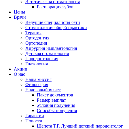
Эстетическая стоматология
Реставрация зубов
Цены
Врачи
Ведущие специалисты сети
Стоматология общей практики
Терапия
Ортодонтия
Ортопедия
Хирургия-имплантология
Детская стоматология
Пародонтология
Гнатология
Акции
О нас
Наша миссия
Философия
Налоговый вычет
Пакет документов
Размер выплат
Условия получения
Способы получения
Гарантии
Новости
Шепета Т.Г. Лучший детский пародонтолог