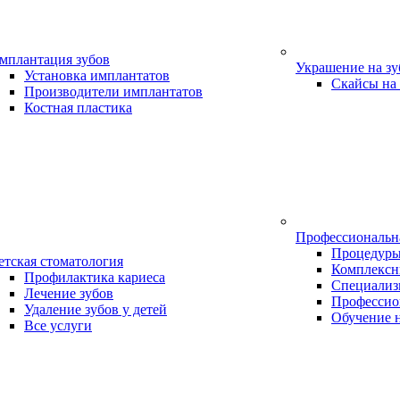
мплантация зубов
Украшение на з
Установка имплантатов
Скайсы на
Производители имплантатов
Костная пластика
Профессиональн
Процедур
етская стоматология
Комплексн
Профилактика кариеса
Специализ
Лечение зубов
Профессио
Удаление зубов у детей
Обучение 
Все услуги