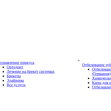
справление прикуса
Отбеливание зу
Ортодонт
Отбеливани
Лечение на брекет системах
(Германия)
Брекеты
Химическо
Элайнеры
Капы для о
Все услуги
Отбеливан