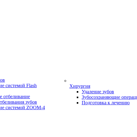
бов
е системой Flash
Хирургия
Удаление зубов
е отбеливание
Зубосохраняющие операц
тбеливания зубов
Подготовка к лечению
ие системой ZOOM-4