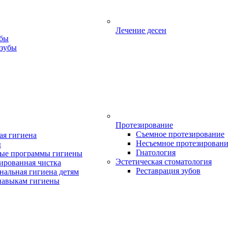
Лечение десен
убы
 зубы
Протезирование
Съемное протезирование
ая гигиена
Несъемное протезирован
ы
Гнатология
ые программы гигиены
Эстетическая стоматология
ированная чистка
Реставрация зубов
нальная гигиена детям
навыкам гигиены