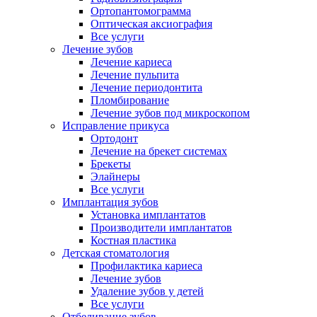
Ортопантомограмма
Оптическая аксиография
Все услуги
Лечение зубов
Лечение кариеса
Лечение пульпита
Лечение периодонтита
Пломбирование
Лечение зубов под микроскопом
Исправление прикуса
Ортодонт
Лечение на брекет системах
Брекеты
Элайнеры
Все услуги
Имплантация зубов
Установка имплантатов
Производители имплантатов
Костная пластика
Детская стоматология
Профилактика кариеса
Лечение зубов
Удаление зубов у детей
Все услуги
Отбеливание зубов