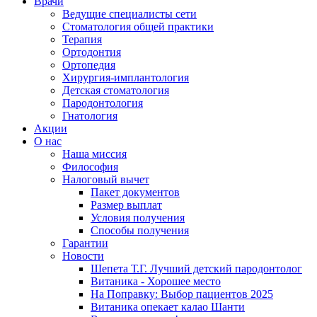
Врачи
Ведущие специалисты сети
Стоматология общей практики
Терапия
Ортодонтия
Ортопедия
Хирургия-имплантология
Детская стоматология
Пародонтология
Гнатология
Акции
О нас
Наша миссия
Философия
Налоговый вычет
Пакет документов
Размер выплат
Условия получения
Способы получения
Гарантии
Новости
Шепета Т.Г. Лучший детский пародонтолог
Витаника - Хорошее место
На Поправку: Выбор пациентов 2025
Витаника опекает калао Шанти