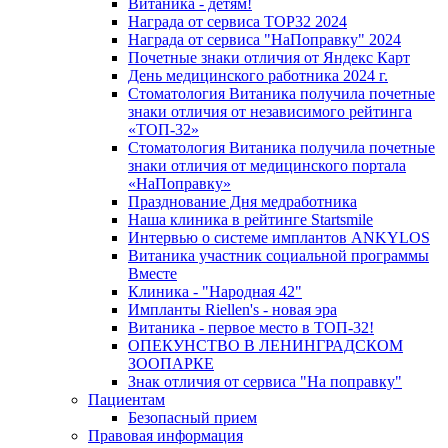
Витаника - детям!
Награда от сервиса TOP32 2024
Награда от сервиса "НаПоправку" 2024
Почетные знаки отличия от Яндекс Карт
День медицинского работника 2024 г.
Стоматология Витаника получила почетные
знаки отличия от независимого рейтинга
«ТОП-32»
Стоматология Витаника получила почетные
знаки отличия от медицинского портала
«НаПоправку»
Празднование Дня медработника
Наша клиника в рейтинге Startsmile
Интервью о системе имплантов ANKYLOS
Витаника участник социальной программы
Вместе
Клиника - "Народная 42"
Импланты Riellen's - новая эра
Витаника - первое место в ТОП-32!
ОПЕКУНСТВО В ЛЕНИНГРАДСКОМ
ЗООПАРКЕ
Знак отличия от сервиса "На поправку"
Пациентам
Безопасный прием
Правовая информация