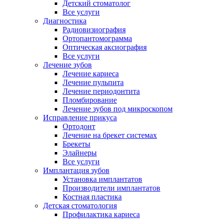
Детский стоматолог
Все услуги
Диагностика
Радиовизиография
Ортопантомограмма
Оптическая аксиография
Все услуги
Лечение зубов
Лечение кариеса
Лечение пульпита
Лечение периодонтита
Пломбирование
Лечение зубов под микроскопом
Исправление прикуса
Ортодонт
Лечение на брекет системах
Брекеты
Элайнеры
Все услуги
Имплантация зубов
Установка имплантатов
Производители имплантатов
Костная пластика
Детская стоматология
Профилактика кариеса