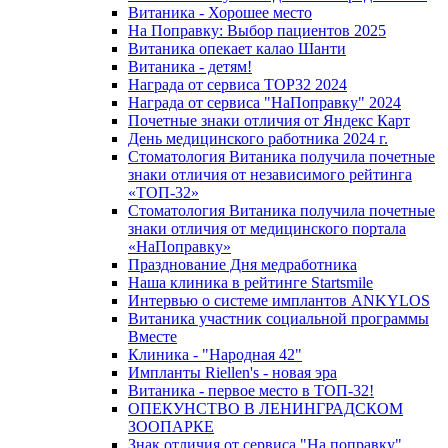
Витаника - Хорошее место
На Поправку: Выбор пациентов 2025
Витаника опекает калао Шанти
Витаника - детям!
Награда от сервиса TOP32 2024
Награда от сервиса "НаПоправку" 2024
Почетные знаки отличия от Яндекс Карт
День медицинского работника 2024 г.
Стоматология Витаника получила почетные
знаки отличия от независимого рейтинга
«ТОП-32»
Стоматология Витаника получила почетные
знаки отличия от медицинского портала
«НаПоправку»
Празднование Дня медработника
Наша клиника в рейтинге Startsmile
Интервью о системе имплантов ANKYLOS
Витаника участник социальной программы
Вместе
Клиника - "Народная 42"
Импланты Riellen's - новая эра
Витаника - первое место в ТОП-32!
ОПЕКУНСТВО В ЛЕНИНГРАДСКОМ
ЗООПАРКЕ
Знак отличия от сервиса "На поправку"