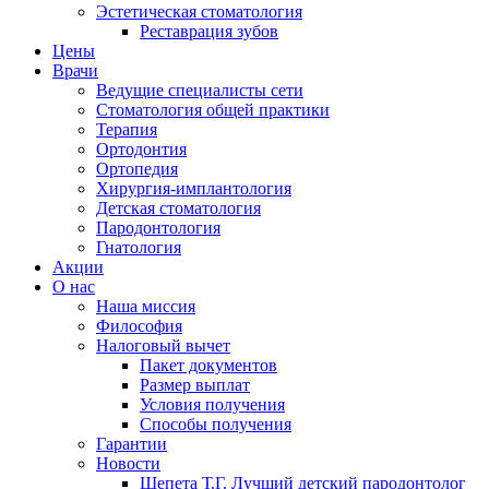
Эстетическая стоматология
Реставрация зубов
Цены
Врачи
Ведущие специалисты сети
Стоматология общей практики
Терапия
Ортодонтия
Ортопедия
Хирургия-имплантология
Детская стоматология
Пародонтология
Гнатология
Акции
О нас
Наша миссия
Философия
Налоговый вычет
Пакет документов
Размер выплат
Условия получения
Способы получения
Гарантии
Новости
Шепета Т.Г. Лучший детский пародонтолог