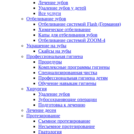
Лечение зубов
Удаление зубов у детей
Все услуги
Отбеливание зубов
Отбеливание системой Flash (Германия)
Химическое отбеливание
Капы для отбеливания зубов
Отбеливание системой ZOOM-4
Украшение на зубы
Скайсы на зубы
Профессиональная гигиена
Процедуры
Комплексные программы гигиены
Специализированная чистка
Профессиональная гигиена детям
Обучение навыкам гигиены
Хирургия
Удаление зубов
Зубосохраняющие операции
Подготовка к лечению
Лечение десен
Протезирование
Съемное протезирование
Несъемное протезирование
Гнатология