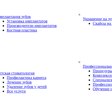
мплантация зубов
Украшение на з
Установка имплантатов
Скайсы на
Производители имплантатов
Костная пластика
Профессиональн
Процедур
етская стоматология
Комплексн
Профилактика кариеса
Специализ
Лечение зубов
Профессио
Удаление зубов у детей
Обучение 
Все услуги