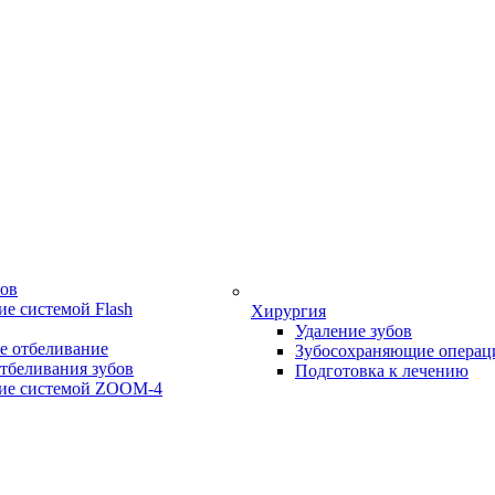
бов
е системой Flash
Хирургия
Удаление зубов
е отбеливание
Зубосохраняющие операц
тбеливания зубов
Подготовка к лечению
ие системой ZOOM-4