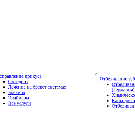
справление прикуса
Отбеливание зу
Ортодонт
Отбеливани
Лечение на брекет системах
(Германия)
Брекеты
Химическо
Элайнеры
Капы для о
Все услуги
Отбеливан