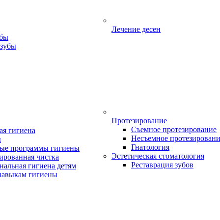
Лечение десен
убы
 зубы
Протезирование
Съемное протезирование
ая гигиена
Несъемное протезирован
ы
Гнатология
ые программы гигиены
Эстетическая стоматология
ированная чистка
Реставрация зубов
нальная гигиена детям
навыкам гигиены