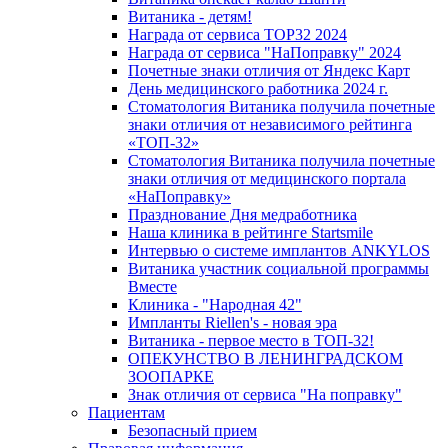
Витаника - детям!
Награда от сервиса TOP32 2024
Награда от сервиса "НаПоправку" 2024
Почетные знаки отличия от Яндекс Карт
День медицинского работника 2024 г.
Стоматология Витаника получила почетные
знаки отличия от независимого рейтинга
«ТОП-32»
Стоматология Витаника получила почетные
знаки отличия от медицинского портала
«НаПоправку»
Празднование Дня медработника
Наша клиника в рейтинге Startsmile
Интервью о системе имплантов ANKYLOS
Витаника участник социальной программы
Вместе
Клиника - "Народная 42"
Импланты Riellen's - новая эра
Витаника - первое место в ТОП-32!
ОПЕКУНСТВО В ЛЕНИНГРАДСКОМ
ЗООПАРКЕ
Знак отличия от сервиса "На поправку"
Пациентам
Безопасный прием