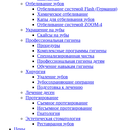
Отбеливание зубов
Отбеливание системой Flash (Германия)
Химическое отбеливание
Капы для отбеливания зубов
Отбеливание системой ZOOM-4
Украшение на зубы
Скайсы на зубы
Профессиональная гигиена
Процедуры
Комплексные программы гигиены
Специализированная чистка
Профессиональная гигиена детям
Обучение навыкам гигиены
Хирургия
Удаление зубов
Зубосохраняющие операции
Подготовка к лечению
Лечение десен
Протезирование
Съемное протезирование
Несъемное протезирование
Гнатология
Эстетическая стоматология
Реставрация зубов
Цены