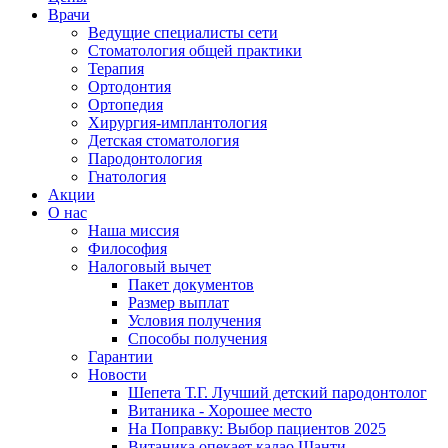
Врачи
Ведущие специалисты сети
Стоматология общей практики
Терапия
Ортодонтия
Ортопедия
Хирургия-имплантология
Детская стоматология
Пародонтология
Гнатология
Акции
О нас
Наша миссия
Философия
Налоговый вычет
Пакет документов
Размер выплат
Условия получения
Способы получения
Гарантии
Новости
Шепета Т.Г. Лучший детский пародонтолог
Витаника - Хорошее место
На Поправку: Выбор пациентов 2025
Витаника опекает калао Шанти