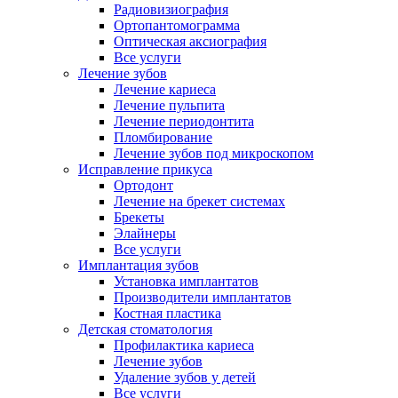
Радиовизиография
Ортопантомограмма
Оптическая аксиография
Все услуги
Лечение зубов
Лечение кариеса
Лечение пульпита
Лечение периодонтита
Пломбирование
Лечение зубов под микроскопом
Исправление прикуса
Ортодонт
Лечение на брекет системах
Брекеты
Элайнеры
Все услуги
Имплантация зубов
Установка имплантатов
Производители имплантатов
Костная пластика
Детская стоматология
Профилактика кариеса
Лечение зубов
Удаление зубов у детей
Все услуги