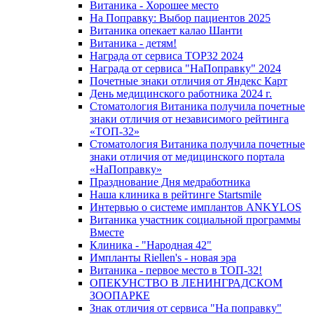
Витаника - Хорошее место
На Поправку: Выбор пациентов 2025
Витаника опекает калао Шанти
Витаника - детям!
Награда от сервиса TOP32 2024
Награда от сервиса "НаПоправку" 2024
Почетные знаки отличия от Яндекс Карт
День медицинского работника 2024 г.
Стоматология Витаника получила почетные
знаки отличия от независимого рейтинга
«ТОП-32»
Стоматология Витаника получила почетные
знаки отличия от медицинского портала
«НаПоправку»
Празднование Дня медработника
Наша клиника в рейтинге Startsmile
Интервью о системе имплантов ANKYLOS
Витаника участник социальной программы
Вместе
Клиника - "Народная 42"
Импланты Riellen's - новая эра
Витаника - первое место в ТОП-32!
ОПЕКУНСТВО В ЛЕНИНГРАДСКОМ
ЗООПАРКЕ
Знак отличия от сервиса "На поправку"