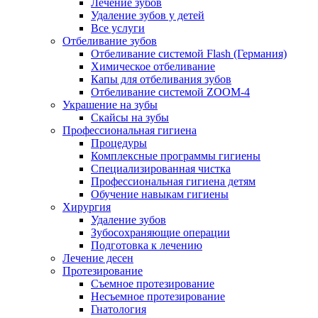
Лечение зубов
Удаление зубов у детей
Все услуги
Отбеливание зубов
Отбеливание системой Flash (Германия)
Химическое отбеливание
Капы для отбеливания зубов
Отбеливание системой ZOOM-4
Украшение на зубы
Скайсы на зубы
Профессиональная гигиена
Процедуры
Комплексные программы гигиены
Специализированная чистка
Профессиональная гигиена детям
Обучение навыкам гигиены
Хирургия
Удаление зубов
Зубосохраняющие операции
Подготовка к лечению
Лечение десен
Протезирование
Съемное протезирование
Несъемное протезирование
Гнатология