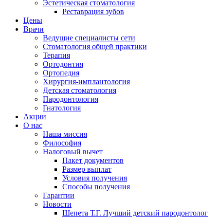
Эстетическая стоматология
Реставрация зубов
Цены
Врачи
Ведущие специалисты сети
Стоматология общей практики
Терапия
Ортодонтия
Ортопедия
Хирургия-имплантология
Детская стоматология
Пародонтология
Гнатология
Акции
О нас
Наша миссия
Философия
Налоговый вычет
Пакет документов
Размер выплат
Условия получения
Способы получения
Гарантии
Новости
Шепета Т.Г. Лучший детский пародонтолог