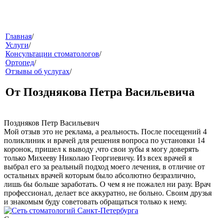
меню
Главная
/
Услуги
/
Консультации стоматологов
/
Ортопед
/
Отзывы об услугах
/
От Позднякова Петра Васильевича
Поздняков Петр Васильевич
звонок
Мой отзыв это не реклама, а реальность. После посещений 4
поликлиник и врачей для решения вопроса по установки 14
коронок, пришел к выводу ,что свои зубы я могу доверять
только Михееву Николаю Георгиевичу. Из всех врачей я
выбрал его за реальный подход моего лечения, в отличие от
остальных врачей которым было абсолютно безразлично,
лишь бы больше заработать. О чем я не пожалел ни разу. Врач
профессионал, делает все аккуратно, не больно. Своим друзья
и знакомым буду советовать обращаться только к нему.
клиники