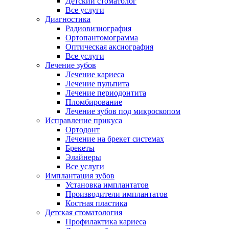
Детский стоматолог
Все услуги
Диагностика
Радиовизиография
Ортопантомограмма
Оптическая аксиография
Все услуги
Лечение зубов
Лечение кариеса
Лечение пульпита
Лечение периодонтита
Пломбирование
Лечение зубов под микроскопом
Исправление прикуса
Ортодонт
Лечение на брекет системах
Брекеты
Элайнеры
Все услуги
Имплантация зубов
Установка имплантатов
Производители имплантатов
Костная пластика
Детская стоматология
Профилактика кариеса